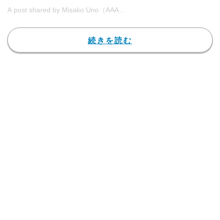
A post shared by Misako Uno（AAA） (@misako_uno_aaa) on
Sep 
続きを読む