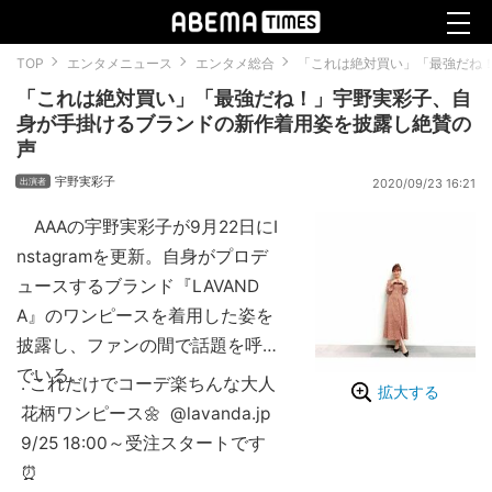
TOP
エンタメニュース
エンタメ総合
「これは絶対買い」「最強だね
「これは絶対買い」「最強だね！」宇野実彩子、自
身が手掛けるブランドの新作着用姿を披露し絶賛の
声
宇野実彩子
2020/09/23 16:21
AAAの宇野実彩子が9月22日にI
nstagramを更新。自身がプロデ
ュースするブランド『LAVAND
A』のワンピースを着用した姿を
披露し、ファンの間で話題を呼ん
でいる。
. これだけでコーデ楽ちんな大人
拡大する
花柄ワンピース🌼 @lavanda.jp
9/25 18:00～受注スタートです
⏰