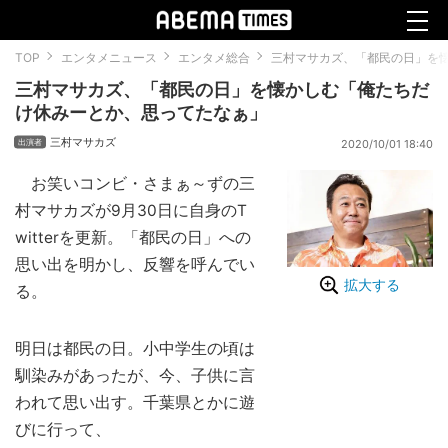
TOP
エンタメニュース
エンタメ総合
三村マサカズ、「都民の日」を
三村マサカズ、「都民の日」を懐かしむ「俺たちだ
け休みーとか、思ってたなぁ」
三村マサカズ
2020/10/01 18:40
お笑いコンビ・さまぁ～ずの三
村マサカズが9月30日に自身のT
witterを更新。「都民の日」への
思い出を明かし、反響を呼んでい
拡大する
る。
明日は都民の日。小中学生の頃は
馴染みがあったが、今、子供に言
われて思い出す。千葉県とかに遊
びに行って、