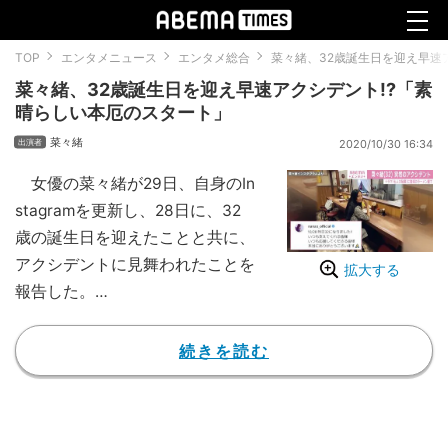
TOP
エンタメニュース
エンタメ総合
菜々緒、32歳誕生日を迎え早速
菜々緒、32歳誕生日を迎え早速アクシデント!?「素
晴らしい本厄のスタート」
菜々緒
2020/10/30 16:34
女優の菜々緒が29日、自身のIn
stagramを更新し、28日に、32
歳の誕生日を迎えたことと共に、
アクシデントに見舞われたことを
拡大する
報告した。
現在テレビ朝日系連続ドラマ
『七人の秘書』に出演中の菜々
続きを読む
緒。この日、ドラマに登場するラ
ーメン屋さんのカウンターに座る
写真をアップし、「昨日32にな