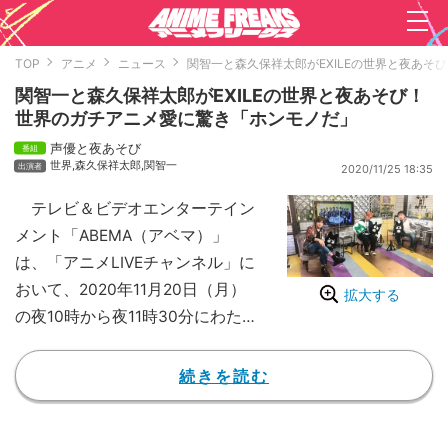
TOP
アニメ
ニュース
関智一と森久保祥太郎がEXILEの世界と夜あそ
関智一と森久保祥太郎がEXILEの世界と夜あそび！
世界のガチアニメ愛に驚き「ホンモノだ」
声優と夜あそび
世界
,
森久保祥太郎
,
関智一
2020/11/25 18:35
テレビ＆ビデオエンターテイン
メント「ABEMA（アベマ）」
は、「アニメLIVEチャンネル」に
おいて、2020年11月20日（月）
拡大する
の夜10時から夜11時30分にわた
り、『声優と夜あそび 金【関智
一×森久保祥太郎】 #21 世界がゲ
続きを読む
ストに登場！』を配信した。本配
信では、EXILEやFANTASTICS fro