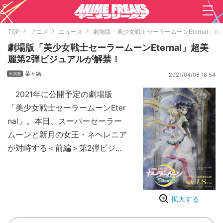
TOP
アニメ
ニュース
劇場版「美少女戦士セーラームーンEternal」
劇場版「美少女戦士セーラームーンEternal」超美
麗第2弾ビジュアルが解禁！
菜々緒
2021/04/06 18:54
2021年に公開予定の劇場版
「美少女戦士セーラームーンEter
nal」。本日、スーパーセーラー
ムーンと新月の女王・ネヘレニア
が対峙する＜前編＞第2弾ビジュ
アルが解禁された。
今回解禁となったのは、劇場版
「美少女戦士セーラームーン Ete
拡大する
rnal」<前編>の第2弾ビジュア
ル。やわらかな月の光に照らされ