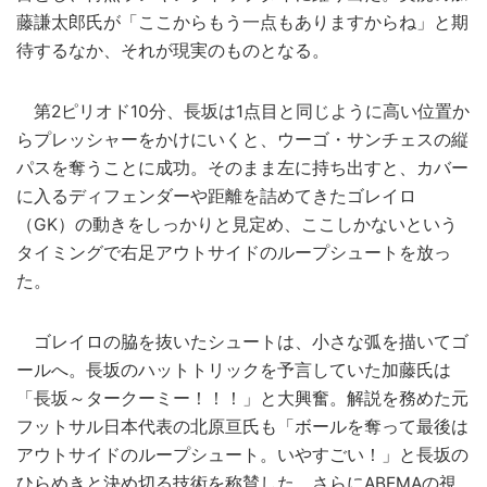
藤謙太郎氏が「ここからもう一点もありますからね」と期
待するなか、それが現実のものとなる。
第2ピリオド10分、長坂は1点目と同じように高い位置か
らプレッシャーをかけにいくと、ウーゴ・サンチェスの縦
パスを奪うことに成功。そのまま左に持ち出すと、カバー
に入るディフェンダーや距離を詰めてきたゴレイロ
（GK）の動きをしっかりと見定め、ここしかないという
タイミングで右足アウトサイドのループシュートを放っ
た。
ゴレイロの脇を抜いたシュートは、小さな弧を描いてゴ
ールへ。長坂のハットトリックを予言していた加藤氏は
「長坂～タークーミー！！！」と大興奮。解説を務めた元
フットサル日本代表の北原亘氏も「ボールを奪って最後は
アウトサイドのループシュート。いやすごい！」と長坂の
ひらめ
きと決め切る技術を称賛した。さらに
ABEMA
の視