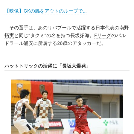
【映像】GKの脇をアウトのループで…
その選手は、
あの
リバプールで活躍する日本代表の
南野
拓実
と同じ“タクミ”の名を持つ長坂拓海。
Fリーグ
のバル
ドラール浦安に所属する26歳のアタッカーだ。
ハットトリックの活躍に「長坂大爆発」