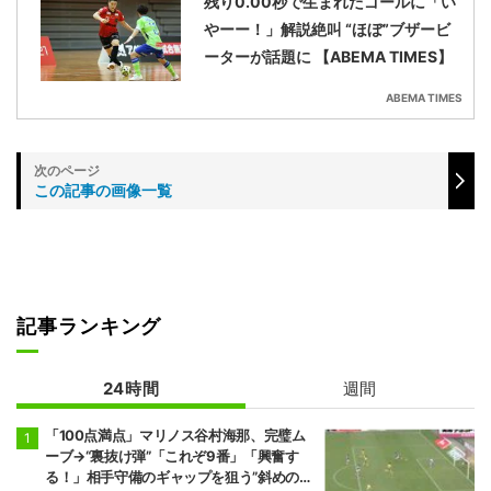
残り0.00秒で生まれたゴールに「い
やーー！」解説絶叫 “ほぼ”ブザービ
ーターが話題に 【ABEMA TIMES】
ABEMA TIMES
この記事の画像一覧
記事ランキング
24時間
週間
「100点満点」マリノス谷村海那、完璧ム
ーブ→“裏抜け弾”「これぞ9番」「興奮す
る！」相手守備のギャップを狙う”斜めの抜