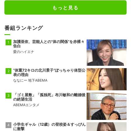
もっと見る
番組ランキング
加護亜依、芸能人との“体の関係”を赤裸々
告白
愛のハイエナ
“体重72キロの北川景子”ぽっちゃり体型公
表の理由
ななにー 地下ABEMA
「ゴミ屋敷」「孤独死」布川敏和の離婚後
の絶望生活
ABEMAエンタメ
小学生ギャル（12歳）の登校姿＆すっぴん
に衝撃