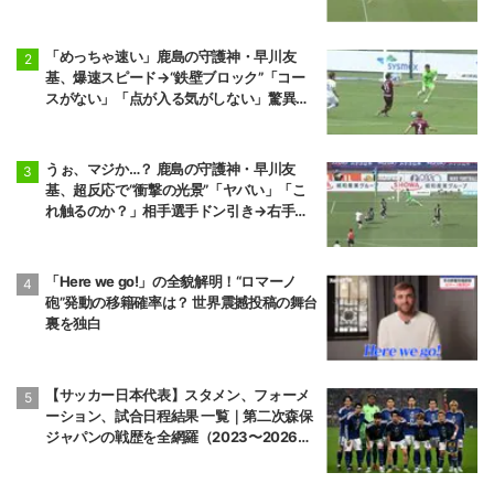
け出し”
「めっちゃ速い」鹿島の守護神・早川友
基、爆速スピード→“鉄壁ブロック”「コー
スがない」「点が入る気がしない」驚異の
判断力と飛び出しでビッグセーブ
うぉ、マジか…？ 鹿島の守護神・早川友
基、超反応で“衝撃の光景”「ヤバい」「こ
れ触るのか？」相手選手ドン引き→右手一
本“スーパーセーブ”
「Here we go!」の全貌解明！“ロマーノ
砲”発動の移籍確率は？ 世界震撼投稿の舞台
裏を独白
【サッカー日本代表】スタメン、フォーメ
ーション、試合日程結果 一覧｜第二次森保
ジャパンの戦歴を全網羅（2023〜2026
年）