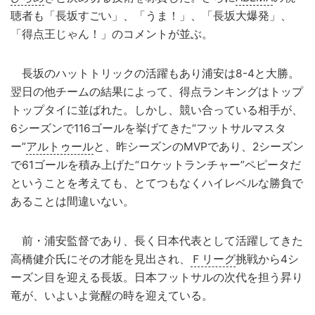
聴者も「長坂すごい」、「うま！」、「長坂大爆発」、
「得点王じゃん！」のコメントが並ぶ。
長坂のハットトリックの活躍もあり浦安は8-4と大勝。
翌日の他チームの結果によって、得点ランキングはトップ
トップタイに並ばれた。しかし、競い合っている相手が、
6シーズンで116ゴールを挙げてきた“フットサルマスタ
ー”
アルトゥール
と、昨シーズンのMVPであり、2シーズン
で61ゴールを積み上げた“ロケットランチャー”ペピータだ
ということを考えても、とてつもなくハイレベルな勝負で
あることは間違いない。
前・浦安監督であり、長く日本代表として活躍してきた
高橋健介氏にその才能を見出され、
Ｆリーグ
挑戦から4シ
ーズン目を迎える長坂。日本フットサルの次代を担う昇り
竜が、いよいよ覚醒の時を迎えている。