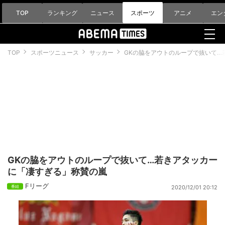
TOP
ランキング
ニュース
スポーツ
アニメ
エン
TOP
スポーツニュース
サッカー
GKの脇をアウトのループで抜いて…
GKの脇をアウトのループで抜いて…若きアタッカー
に「凄すぎる」称賛の嵐
Fリーグ
2020/12/01 20:12