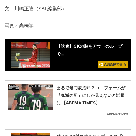
文・川嶋正隆（SAL編集部）
写真／高橋学
【映像】GKの脇をアウトのループ
で…
ABEMAでみる
まるで竈門炭治郎？ ユニフォームが
『鬼滅の刃』にしか見えないと話題
に 【ABEMA TIMES】
ABEMA TIMES