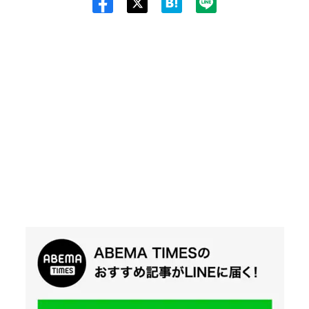
Twit
ter