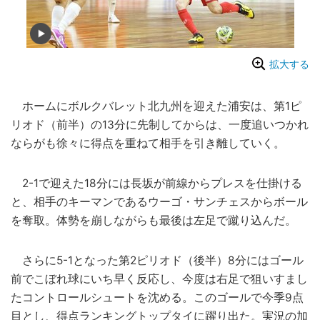
拡大する
ホームにボルクバレット北九州を迎えた浦安は、第1ピ
リオド（前半）の13分に先制してからは、一度追いつかれ
ならがも徐々に得点を重ねて相手を引き離していく。
2-1で迎えた18分には長坂が前線からプレスを仕掛ける
と、相手のキーマンであるウーゴ・サンチェスからボール
を奪取。体勢を崩しながらも最後は左足で蹴り込んだ。
さらに5-1となった第2ピリオド（後半）8分にはゴール
前でこぼれ球にいち早く反応し、今度は右足で狙いすまし
たコントロールシュートを沈める。このゴールで今季9点
目とし、得点ランキングトップタイに躍り出た。実況の加