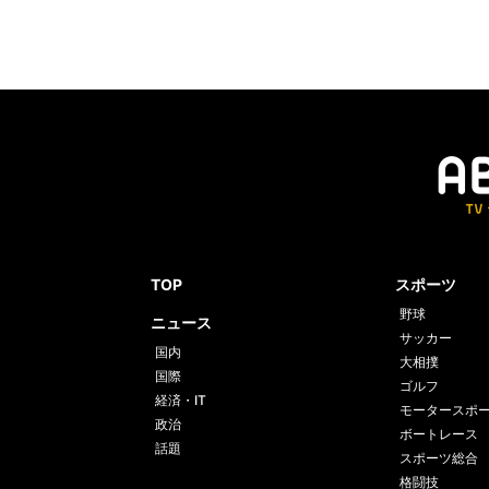
TOP
スポーツ
野球
ニュース
サッカー
国内
大相撲
国際
ゴルフ
経済・IT
モータースポ
政治
ボートレース
話題
スポーツ総合
格闘技