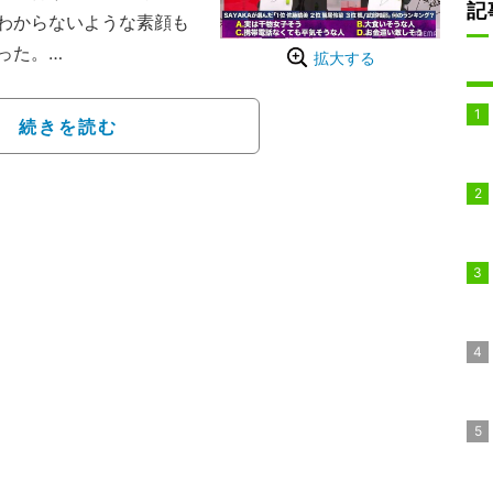
記
わからないような素顔も
った。
拡大する
総力をあげて開催する
と「ABEMA」が共同で展開し
続きを読む
トのひとつ。メインMC
TRIBE／EXILEの佐藤とTHE
の陣が、週替わりに登場するEXIL
らではのトークやオリジナ
なお、この日は佐藤の代
MCを務めた。