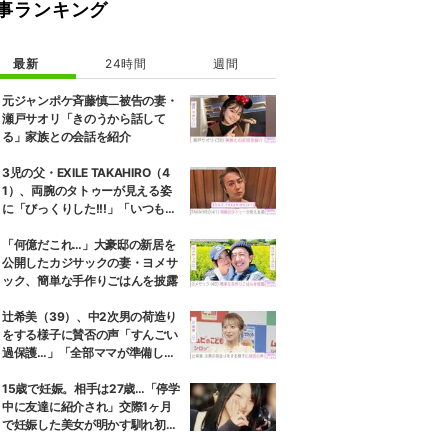
事ランキング
最新
24時間
週間
元ジャンポケ斉藤慎二被告の妻・
瀬戸サオリ「きのうから話して
る」家族との会話を紹介
3児の父・EXILE TAKAHIRO（4
1）、両腕のタトゥーが見える姿
に「びっくりした!!!」「いつもと
また違ったTAKAHIROさん」など
の反響
「何億だこれ…」大豪邸の新居を
公開したカジサックの妻・ヨメサ
ック、簡単な手作りごはんを披露
辻希美（39）、中2次男の荷造り
をする様子に賛否の声「すんごい
過保護…」「全部ママが準備して
くれるんだ」
15歳で妊娠。相手は27歳…「停学
中に友達に紹介され」交際1ヶ月
で妊娠した美女が明かす馴れ初め
に「だいぶ危ねーよ！」小森純も