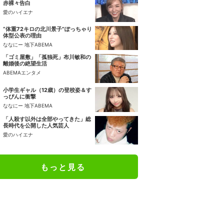
赤裸々告白
愛のハイエナ
“体重72キロの北川景子”ぽっちゃり
体型公表の理由
ななにー 地下ABEMA
「ゴミ屋敷」「孤独死」布川敏和の
離婚後の絶望生活
ABEMAエンタメ
小学生ギャル（12歳）の登校姿＆す
っぴんに衝撃
ななにー 地下ABEMA
「人殺す以外は全部やってきた」総
長時代を公開した人気芸人
愛のハイエナ
もっと見る