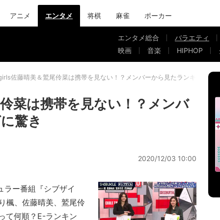
アニメ
エンタメ
将棋
麻雀
ポーカー
エンタメ総合
バラエティ
映画
音楽
HIPHOP
-girls佐藤晴美＆鷲尾伶菜は携帯を見ない！？メンバーから見たランキングに
＆鷲尾伶菜は携帯を見ない！？メンバ
グに驚き
2020/12/03 10:00
レギュラー番組『シブザイ
sより楓、佐藤晴美、鷲尾伶
って何順？E-ランキン