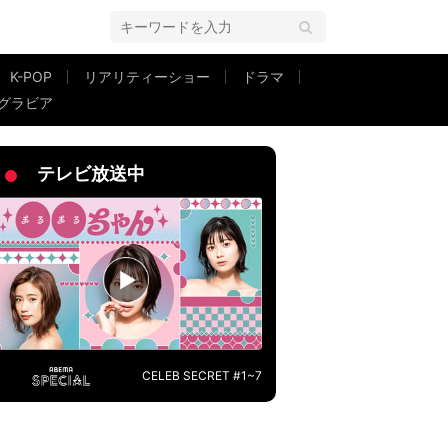
K-POP
リアリティーショー
ドラマ
グラビア
驚き
テレビ放送中
CELEB SECRET #1~7