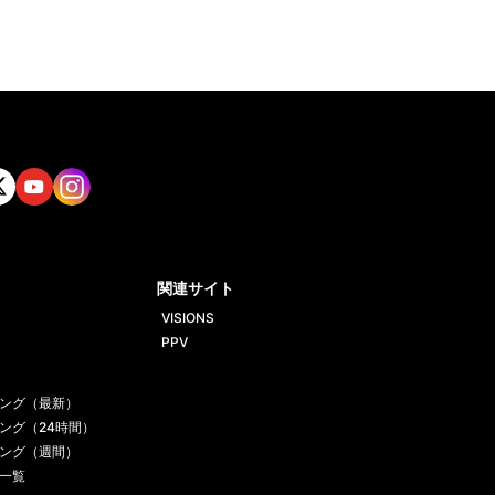
tt
Yout
Insta
ube
gram
関連サイト
VISIONS
PPV
ング（最新）
ング（24時間）
ング（週間）
一覧