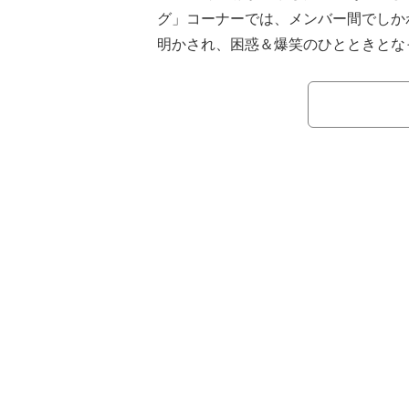
グ」コーナーでは、メンバー間でしか
明かされ、困惑＆爆笑のひとときとな
『シブザイル』は、LDHグループが
「LDH PERFECT YEAR 2020」
ていく、コラボレーションプロジェク
を務めるFANTASTICS from EXILE 
RAMPAGE from EXILE TRIBE
E TRIBEのゲストと、近い距離感な
ル企画を展開する番組となっている。
わりにTHE RAMPAGEの山本彰吾が