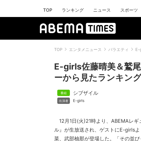
TOP
ランキング
ニュース
スポーツ
TOP
エンタメニュース
バラエティ
E
E-girls佐藤晴美
ーから見たランキン
シブザイル
E-girls
12月1日(火)21時より、ABEMA
ル』が生放送され、ゲストにE-girl
菜、武部柚那が登場した。「その並び