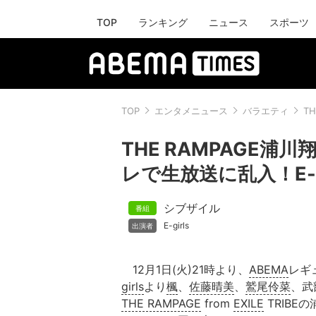
TOP
ランキング
ニュース
スポーツ
TOP
エンタメニュース
バラエティ
T
THE RAMPAGE
レで生放送に乱入！E-g
シブザイル
E-girls
12月1日(火)21時より、
ABEMA
レギ
girls
より
楓
、
佐藤晴美
、
鷲尾伶菜
、武
THE RAMPAGE
from
EXILE
TRIBE