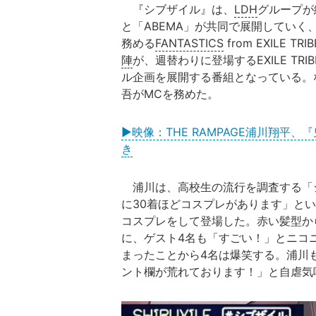
『シブザイル』は、
LDH
グループが総
と「ABEMA」が共同で展開していく
務める
FANTASTICS
from EXILE TR
陣
が、週替わりに登場するEXILE T
ル企画を展開する番組となっている。な
吾がMCを務めた。
▶映像：THE RAMPAGE浦川翔平、
き
浦川は、高校生の流行を調査する「
に30着ほどコスプレがあります」と
コスプレをして登場した。赤い髪型か
に、ゲスト4名も「すごい！」とニコ
まったことから4名は爆笑する。浦川
ント欄が荒れております！」と自虐気