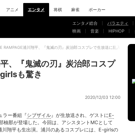
アニメ
エンタメ
将棋
麻雀
ポーカー
エンタメ総合
バラエティ
映画
音楽
HIPHOP
HE RAMPAGE浦川翔平、『鬼滅の刃』炭治郎コスプレで生放送に乱入！E-gir
浦川翔平、『鬼滅の刃』炭治郎コスプ
irlsも驚き
2020/12/03 12:00
ュラー番組『
シブザイル
』が生放送され、ゲストに
E-
部柚那が登場した。今回は、アシスタントMCとして
の浦川翔平も生出演。浦川のあるコスプレには、E-girlsの