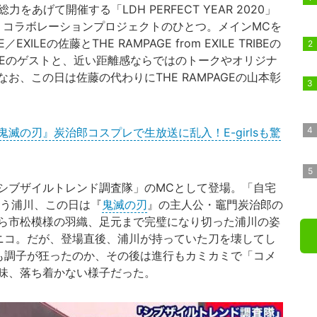
力をあげて開催する「LDH PERFECT YEAR 2020」
、コラボレーションプロジェクトのひとつ。メインMCを
IBE／EXILEの佐藤とTHE RAMPAGE from EXILE TRIBEの
RIBEのゲストと、近い距離感ならではのトークやオリジナ
お、この日は佐藤の代わりにTHE RAMPAGEの山本彰
『鬼滅の刃』炭治郎コスプレで生放送に乱入！E-girlsも驚
シブザイルトレンド調査隊」のMCとして登場。「自宅
いう浦川、この日は『
鬼滅の刃
』の主人公・竈門炭治郎の
ら市松模様の羽織、足元まで完璧になり切った浦川の姿
ニコ。だが、登場直後、浦川が持っていた刀を壊してし
も調子が狂ったのか、その後は進行もカミカミで「コメ
味、落ち着かない様子だった。