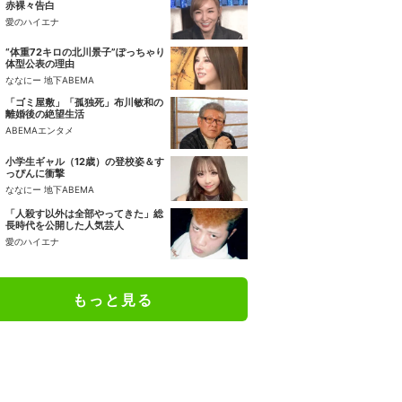
赤裸々告白
愛のハイエナ
“体重72キロの北川景子”ぽっちゃり
体型公表の理由
ななにー 地下ABEMA
「ゴミ屋敷」「孤独死」布川敏和の
離婚後の絶望生活
ABEMAエンタメ
小学生ギャル（12歳）の登校姿＆す
っぴんに衝撃
ななにー 地下ABEMA
「人殺す以外は全部やってきた」総
長時代を公開した人気芸人
愛のハイエナ
もっと見る