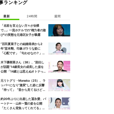
事ランキング
最新
24時間
週間
「名前を言えない方々が全裸
で…」一流ホテルでの"権力者の遊
び"の実態を元港区女子が暴露
“百田夏菜子との結婚発表から2
年”堂本剛、印象ガラリな姿に
「心配です」「匂わせなの？」な
どさまざまな声
木下優樹菜さん（38）、“顔出し
が話題”14歳長女の成長した姿を
公開 「14歳とは思えぬオトナっぽ
さ」「優樹菜ちゃんにそっくりす
ぎる」など反響
元リトグリ・Manaka（25）、ラ
ッパーになり“激変”した姿に反響
「待って」「昔から見てるけど 最
近ずっと可愛くなってる」
約20年ぶりに出産した冨永愛、パ
ートナー・山本一賢の姿を公開
「たくさん背負ってくれてる」感
謝の思いをつづる