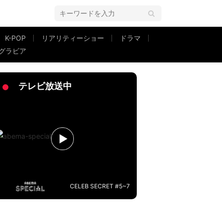
K-POP
リアリティーショー
ドラマ
グラビア
lsも驚き
テレビ放送中
CELEB SECRET #5~7