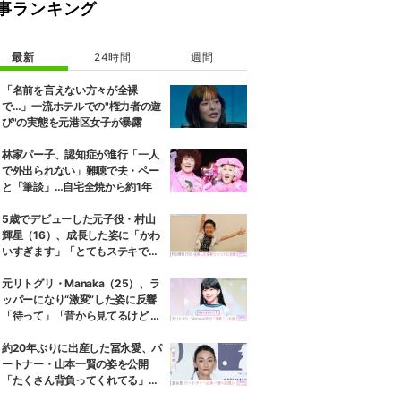
事ランキング
最新
24時間
週間
「名前を言えない方々が全裸
で…」一流ホテルでの"権力者の遊
び"の実態を元港区女子が暴露
林家パー子、認知症が進行「一人
で外出られない」難聴で夫・ペー
と「筆談」…自宅全焼から約1年
5歳でデビューした元子役・村山
輝星（16）、成長した姿に「かわ
いすぎます」「とてもステキで
す」などの反響
元リトグリ・Manaka（25）、ラ
ッパーになり“激変”した姿に反響
「待って」「昔から見てるけど 最
近ずっと可愛くなってる」
約20年ぶりに出産した冨永愛、パ
ートナー・山本一賢の姿を公開
「たくさん背負ってくれてる」感
謝の思いをつづる