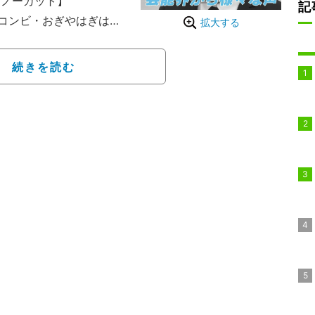
【ノーカット】
記
コンビ・おぎやはぎは、
拡大する
ぎのメガネびいき』に生出
ちが悪い」「世の中の気
続きを読む
大変」と語ったものの、
、10分ほどしか会見を
いないから何とも言えな