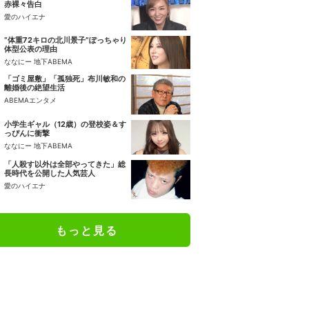
赤裸々告白
愛のハイエナ
“体重72キロの北川景子”ぽっちゃり
体型公表の理由
ななにー 地下ABEMA
「ゴミ屋敷」「孤独死」布川敏和の
離婚後の絶望生活
ABEMAエンタメ
小学生ギャル（12歳）の登校姿＆す
っぴんに衝撃
ななにー 地下ABEMA
「人殺す以外は全部やってきた」総
長時代を公開した人気芸人
愛のハイエナ
もっと見る