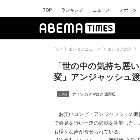
TOP
ランキング
ニュース
スポーツ
TOP
エンタメニュース
エンタメ総合
「世の中の気持ち悪
変」アンジャッシュ渡
ナイツ
おぎやはぎ
渡部建
,
,
お笑いコンビ・アンジャッシュの渡部
で会見を行い一連の騒動を謝罪した。
も様々な声が寄せられている。