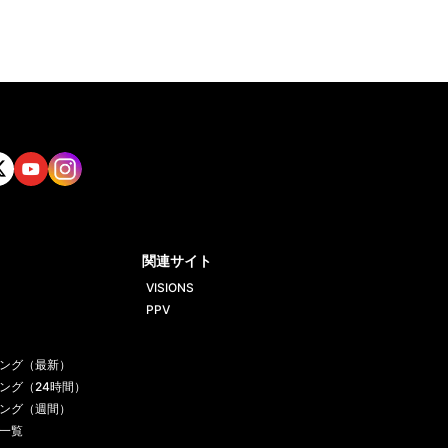
tt
Yout
Insta
ube
gram
関連サイト
VISIONS
PPV
ング（最新）
ング（24時間）
ング（週間）
一覧