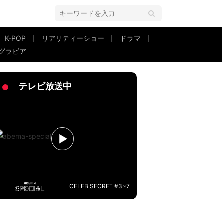
K-POP
リアリティーショー
ドラマ
グラビア
部の会見へ芸能界から様々な声
テレビ放送中
CELEB SECRET #3~7