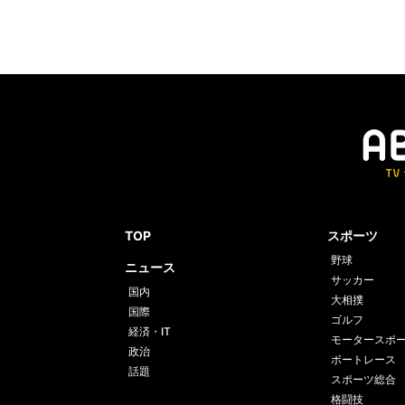
TOP
スポーツ
野球
ニュース
サッカー
国内
大相撲
国際
ゴルフ
経済・IT
モータースポ
政治
ボートレース
話題
スポーツ総合
格闘技