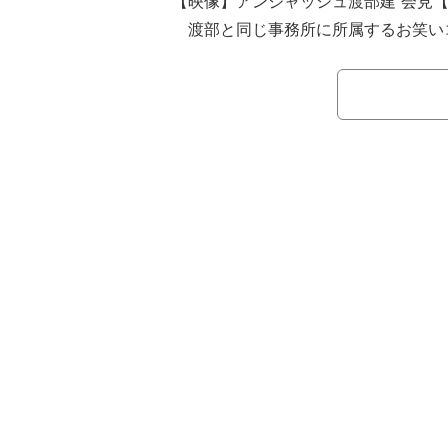
【映像】アンジャッシュ渡部建 会見
渡部と同じ事務所に所属するお笑い
3日深夜放送のTBSラジオ『おぎやは
演。会見について「今回の不倫は気持
持ち悪いが乗っかっちゃっているから
2人は他の番組収録に参加していたため
見られなかったといい「ほとんど見て
い」と詳細については触れなかった。