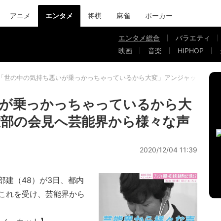
アニメ
エンタメ
将棋
麻雀
ポーカー
エンタメ総合
バラエティ
映画
音楽
HIPHOP
「世の中の気持ち悪いが乗っかっちゃっているから大変」アンジャッシュ渡
いが乗っかっちゃっているから大
部の会見へ芸能界から様々な声
2020/12/04 11:39
建（48）が3日、都内
これを受け、芸能界から