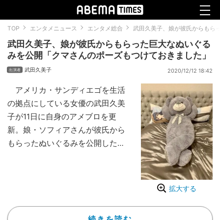
TOP
エンタメニュース
エンタメ総合
武田久美子、娘が彼氏からもら
武田久美子、娘が彼氏からもらった巨大なぬいぐる
みを公開「クマさんのポーズもつけておきました」
武田久美子
2020/12/12 18:42
アメリカ・サンディエゴを生活
の拠点にしている女優の武田久美
子が11日に自身のアメブロを更
新。娘・ソフィアさんが彼氏から
もらったぬいぐるみを公開した。
この日、武田は巨大なクマのぬ
いぐるみがベッドに寝転がる写真
を公開し「娘が最近彼氏に貰った
拡大する
巨大なクマさんのぬいぐるみ い
いですね～」と述べ、「シーツも
続きを読む