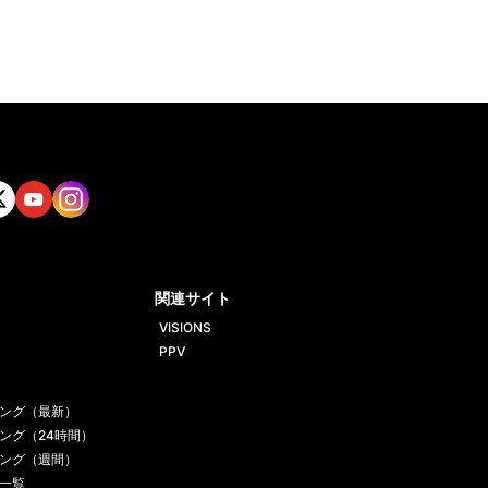
tt
Yout
Insta
ube
gram
関連サイト
VISIONS
PPV
ング（最新）
ング（24時間）
ング（週間）
一覧