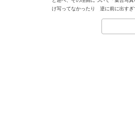
と述べ、その理由について「集合写真
け写ってなかったり 逆に前に出すぎ
明。そのため「にっこり笑顔でとまっ
ん笑」と明かした。
さらに「息子が近寄りすぎてます笑
いう自身と子ども達の写真を公開。全
おり、山川や子ども達の姿が映ってお
とコメント。最後に「たまにはきっち
です」と述べた。