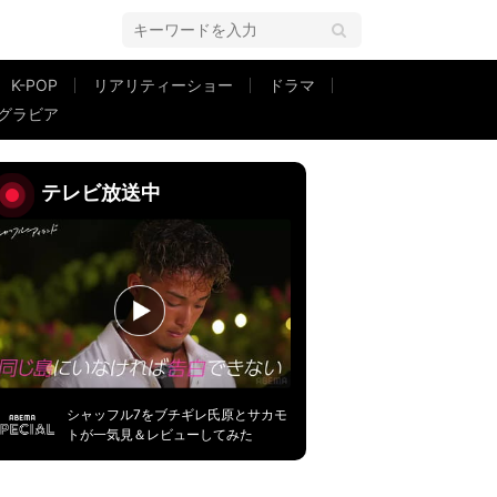
K-POP
リアリティーショー
ドラマ
グラビア
テレビ放送中
シャッフル7をブチギレ氏原とサカモ
トが一気見＆レビューしてみた