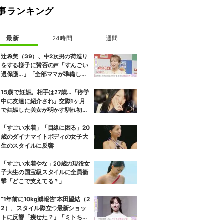
事ランキング
最新
24時間
週間
辻希美（39）、中2次男の荷造り
をする様子に賛否の声「すんごい
過保護…」「全部ママが準備して
くれるんだ」
15歳で妊娠。相手は27歳…「停学
中に友達に紹介され」交際1ヶ月
で妊娠した美女が明かす馴れ初め
に「だいぶ危ねーよ！」小森純も
絶句
「すごい水着」「目線に困る」20
歳のダイナマイトボディの女子大
生のスタイルに反響
「すごい水着やな」20歳の現役女
子大生の国宝級スタイルに全員衝
撃「どこで支えてる？」
“1年前に10kg減報告”本田望結（2
2）、スタイル際立つ最新ショッ
トに反響「痩せた？」「ミトちゃ