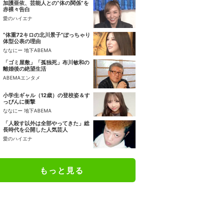
加護亜依、芸能人との“体の関係”を
赤裸々告白
愛のハイエナ
“体重72キロの北川景子”ぽっちゃり
体型公表の理由
ななにー 地下ABEMA
「ゴミ屋敷」「孤独死」布川敏和の
離婚後の絶望生活
ABEMAエンタメ
小学生ギャル（12歳）の登校姿＆す
っぴんに衝撃
ななにー 地下ABEMA
「人殺す以外は全部やってきた」総
長時代を公開した人気芸人
愛のハイエナ
もっと見る