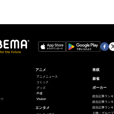
Face
Twi
book
er
アニメ
将棋
アニメニュース
麻雀
コミック
ポーカー
グッズ
声優
総合記事ランキ
ーツ
Vtuber
総合記事ランキ
エンタメ
総合記事ランキ
人物・グループ