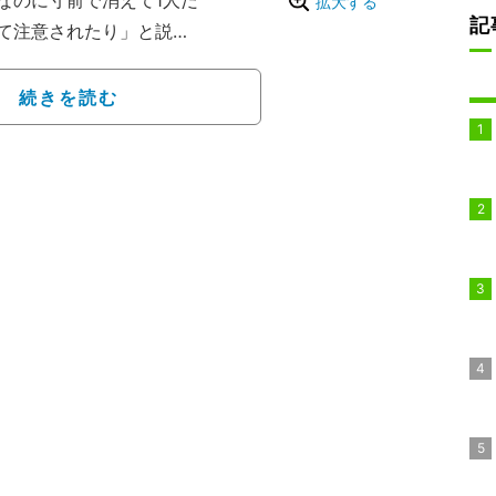
なのに寸前で消えて1人だ
拡大する
記
て注意されたり」と説
てる写真がほぼありませ
続きを読む
」と先日自宅で撮ったと
体がピンク色に染まって
らず「もう諦めてます」
りした家族写真撮りたい