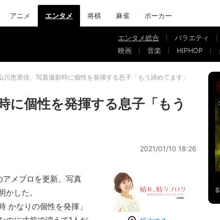
アニメ
エンタメ
将棋
麻雀
ポーカー
エンタメ総合
バラエティ
映画
音楽
HIPHOP
山川恵里佳、写真撮影時に個性を発揮する息子「もう諦めてます」
時に個性を発揮する息子「もう
2021/01/10 18:26
のアメブロを更新。写真
明かした。
 かなりの個性を発揮」