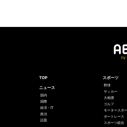
TOP
スポーツ
野球
ニュース
サッカー
国内
大相撲
国際
ゴルフ
経済・IT
モータースポ
政治
ボートレース
話題
スポーツ総合