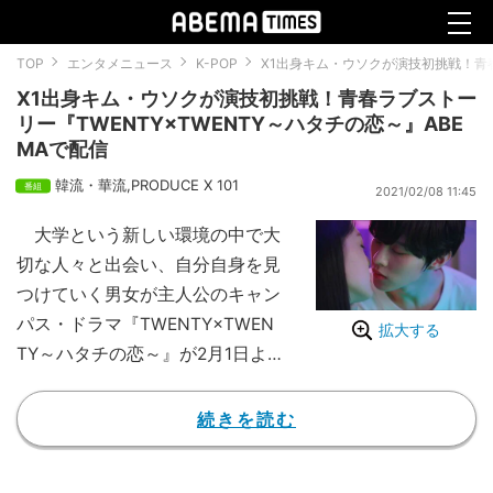
TOP
エンタメニュース
K-POP
X1出身キム・ウソクが演技初挑戦！青春
X1出身キム・ウソクが演技初挑戦！青春ラブストー
リー『TWENTY×TWENTY～ハタチの恋～』ABE
MAで配信
韓流・華流
,
PRODUCE X 101
2021/02/08 11:45
大学という新しい環境の中で大
切な人々と出会い、自分自身を見
つけていく男女が主人公のキャン
パス・ドラマ『TWENTY×TWEN
拡大する
TY～ハタチの恋～』が2月1日よ
り、見放題＆独占無料配信でAME
BAで放送される。オーディショ
続きを読む
ン番組『PRODUCE X 101』で2位
を獲得しX1としてのデビューを掴