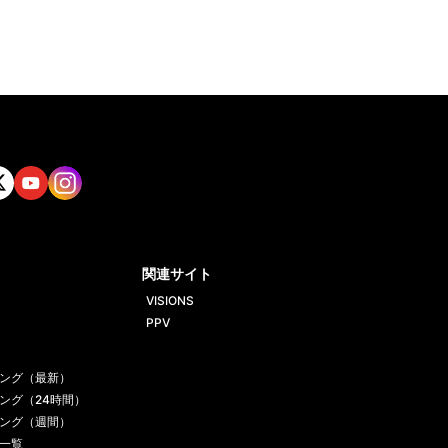
tt
Yout
Insta
ube
gram
関連サイト
VISIONS
PPV
ング（最新）
ング（24時間）
ング（週間）
一覧