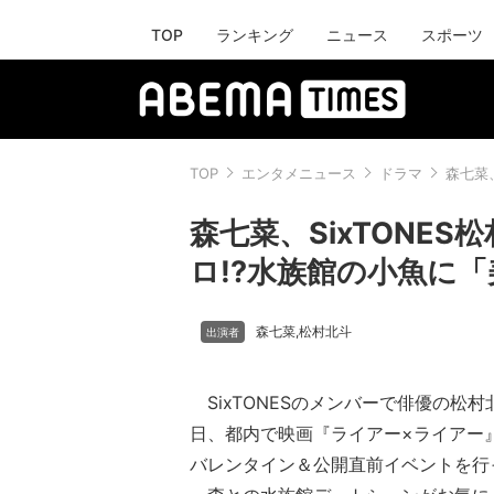
TOP
ランキング
ニュース
スポーツ
TOP
エンタメニュース
ドラマ
森七菜
森七菜、SixTONE
ロ!?水族館の小魚に
森七菜
松村北斗
,
SixTONESのメンバーで俳優の松村
日、都内で映画『ライアー×ライアー』
バレンタイン＆公開直前イベントを行