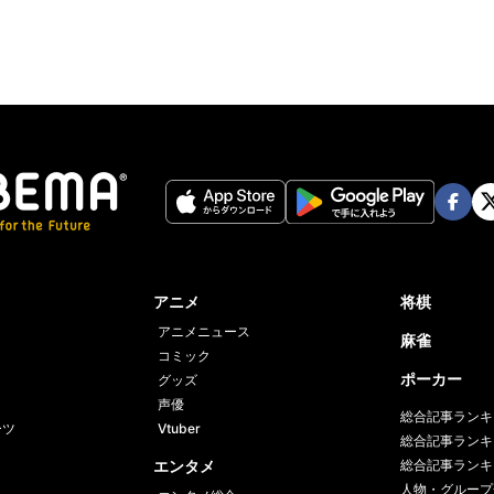
Face
Twi
book
er
アニメ
将棋
アニメニュース
麻雀
コミック
ポーカー
グッズ
声優
総合記事ランキ
ーツ
Vtuber
総合記事ランキ
エンタメ
総合記事ランキ
人物・グループ