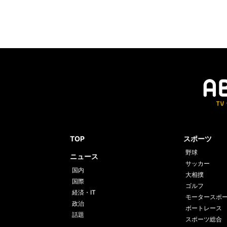
TOP
スポーツ
野球
ニュース
サッカー
国内
大相撲
国際
ゴルフ
経済・IT
モータースポ
政治
ボートレース
話題
スポーツ総合