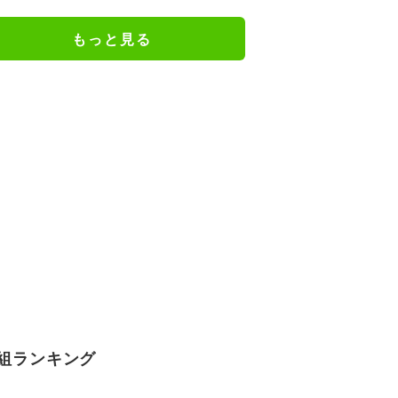
きの声「凛ちゃんがお母さん役を
やるようになったなんて」
もっと見る
組ランキング