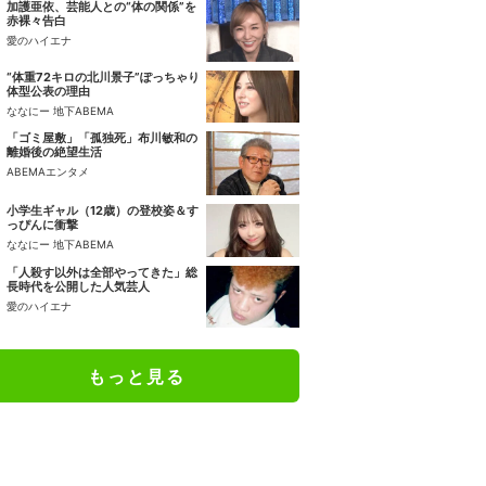
加護亜依、芸能人との“体の関係”を
赤裸々告白
愛のハイエナ
“体重72キロの北川景子”ぽっちゃり
体型公表の理由
ななにー 地下ABEMA
「ゴミ屋敷」「孤独死」布川敏和の
離婚後の絶望生活
ABEMAエンタメ
小学生ギャル（12歳）の登校姿＆す
っぴんに衝撃
ななにー 地下ABEMA
「人殺す以外は全部やってきた」総
長時代を公開した人気芸人
愛のハイエナ
もっと見る