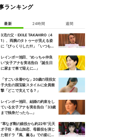
事ランキング
最新
24時間
週間
3児の父・EXILE TAKAHIRO（4
1）、両腕のタトゥーが見える姿
に「びっくりした!!!」「いつもと
また違ったTAKAHIROさん」など
の反響
レインボー池田、“めっちゃ仲良
い”女子アナを実名告白「誕生日
に家まで車で迎えに…」
「すごい水着やな」20歳の現役女
子大生の国宝級スタイルに全員衝
撃「どこで支えてる？」
レインボー池田、結婚の約束をし
ている女子アナを実名告白「33歳
まで独身だったら…」
“草なぎ剛の娘役から約22年”元天
才子役・美山加恋、母親役を演じ
た朝ドラ『風、薫る』での姿に驚