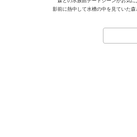
森との水族館デートシーンがお気に
影前に熱中して水槽の中を見ていた森
った瞬間に“美味そう”と言ったのが印
だったのに魚を見るたびに僕も“美味そ
思い出してしまった」と色気ゼロ発言
は「小魚の群れにショウガ～とかミョ
た！」と大テレだった。