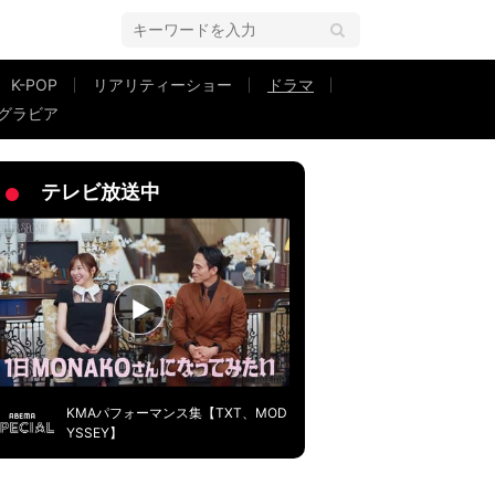
K-POP
リアリティーショー
ドラマ
グラビア
」
テレビ放送中
KMAパフォーマンス集【TXT、MOD
YSSEY】