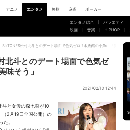
アニメ
エンタメ
将棋
麻雀
ポーカー
エンタメ総合
バラエティ
映画
音楽
HIPHOP
、SixTONES松村北斗とのデート場面で色気ゼロ!?水族館の小魚に「美味そう
S松村北斗とのデート場面で色気ゼ
「美味そう」
2021/02/10 12:44
北斗と女優の森七菜が10
（2月19日全国公開）の
った。