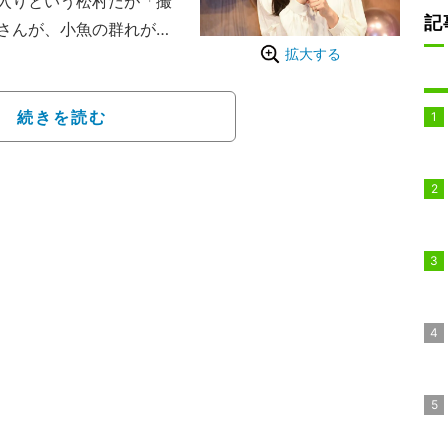
入りという松村だが「撮
記
さんが、小魚の群れが通
拡大する
象的。集中したいシーン
うと言っていたなぁ”と
に苦笑い。それに当の森
続きを読む
ウガ～とか思っちゃっ