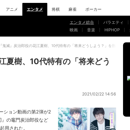
アニメ
エンタメ
将棋
麻雀
ポーカー
エンタメ総合
バラエティ
映画
音楽
HIPHOP
『鬼滅』炭治郎役の花江夏樹、10代特有の「将来どうしよう？」を熱演
江夏樹、10代特有の「将来どう
2021/02/22 14:56
ション動画の第2弾が2
刃』の竈門炭治郎役など
が起用された。