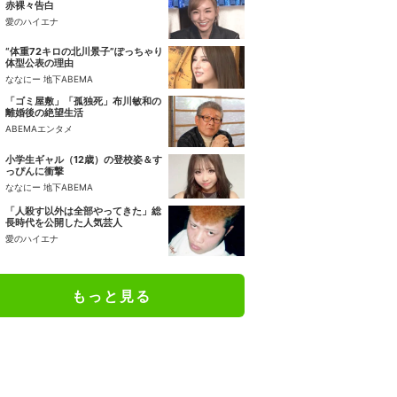
赤裸々告白
愛のハイエナ
“体重72キロの北川景子”ぽっちゃり
体型公表の理由
ななにー 地下ABEMA
「ゴミ屋敷」「孤独死」布川敏和の
離婚後の絶望生活
ABEMAエンタメ
小学生ギャル（12歳）の登校姿＆す
っぴんに衝撃
ななにー 地下ABEMA
「人殺す以外は全部やってきた」総
長時代を公開した人気芸人
愛のハイエナ
もっと見る