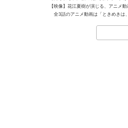
【映像】花江夏樹が演じる、アニメ動
全3話のアニメ動画は「ときめきは、
ッチコピーで展開され、コンビニエン
所を舞台に、高校生4人の日常を通し
などのさまざまな出来事、そこに交錯