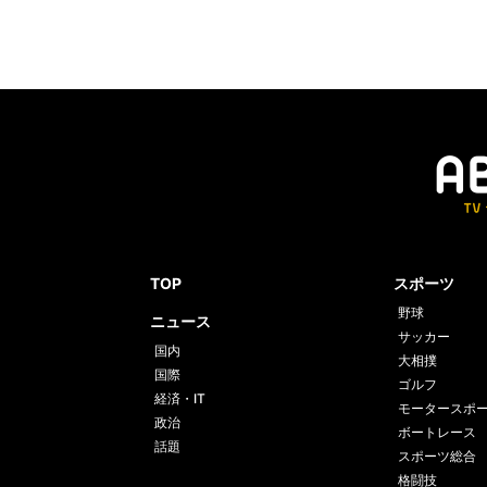
TOP
スポーツ
野球
ニュース
サッカー
国内
大相撲
国際
ゴルフ
経済・IT
モータースポ
政治
ボートレース
話題
スポーツ総合
格闘技