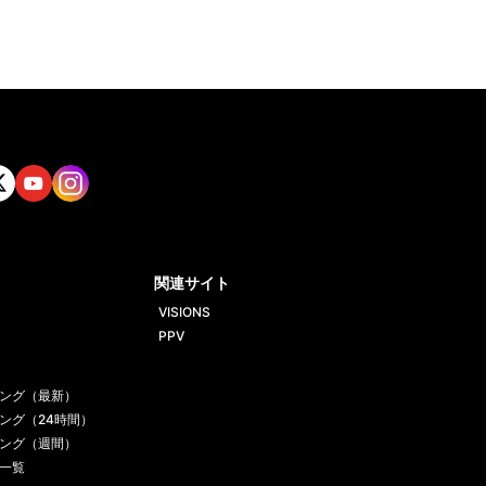
tt
Yout
Insta
ube
gram
関連サイト
VISIONS
PPV
ング（最新）
ング（24時間）
ング（週間）
一覧