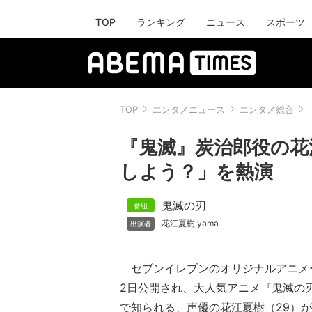
TOP
ランキング
ニュース
スポーツ
TOP
エンタメニュース
エンタメ総合
『鬼滅』炭治郎役の花
しよう？」を熱演
鬼滅の刃
花江夏樹
yama
,
セブンイレブンのオリジナルアニメー
2日公開され、大人気アニメ『鬼滅の
で知られる、声優の花江夏樹（29）