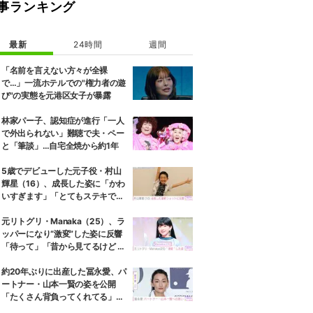
事ランキング
最新
24時間
週間
「名前を言えない方々が全裸
で…」一流ホテルでの"権力者の遊
び"の実態を元港区女子が暴露
林家パー子、認知症が進行「一人
で外出られない」難聴で夫・ペー
と「筆談」…自宅全焼から約1年
5歳でデビューした元子役・村山
輝星（16）、成長した姿に「かわ
いすぎます」「とてもステキで
す」などの反響
元リトグリ・Manaka（25）、ラ
ッパーになり“激変”した姿に反響
「待って」「昔から見てるけど 最
近ずっと可愛くなってる」
約20年ぶりに出産した冨永愛、パ
ートナー・山本一賢の姿を公開
「たくさん背負ってくれてる」感
謝の思いをつづる