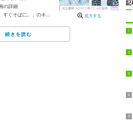
記
画の詳細
 すぐそばに。」のキャ
拡大する
スストアという身近な場
て、家族愛や友情、恋愛
続きを読む
する想いを描いている。