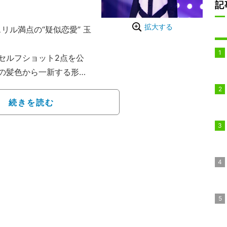
記
拡大する
リル満点の“疑似恋愛” 玉
』
セルフショット2点を公
の髪色から一新する形
た髪で佇むキュートな姿
稿まで玉城は、ブロンド
続きを読む
ていた。