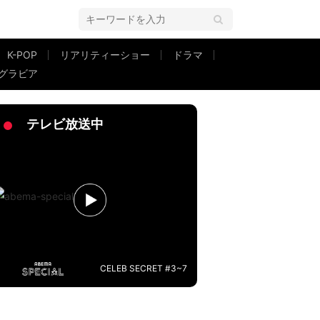
K-POP
リアリティーショー
ドラマ
グラビア
」「ほんと素敵」と反響
テレビ放送中
CELEB SECRET #3~7