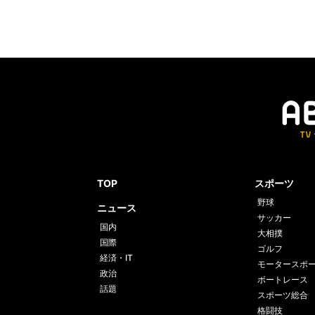
TOP
スポーツ
野球
ニュース
サッカー
国内
大相撲
国際
ゴルフ
経済・IT
モータースポ
政治
ボートレース
話題
スポーツ総合
格闘技