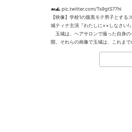
🐋🌊 pic.twitter.com/Ts9gtS77hi
【映像】学校1の腹黒モテ男子とするス
城ティナ主演『わたしに××しなさい!
玉城は、ヘアサロンで撮った自身の
開。それらの画像で玉城は、これまで
で、毛先にかけて徐々にブルーがかっ
をファンに向けて披露した。前日の投
のショートヘア姿を収めた投稿を行っ