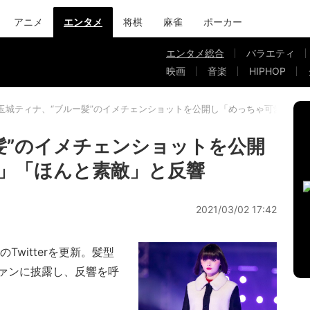
アニメ
エンタメ
将棋
麻雀
ポーカー
エンタメ総合
バラエティ
映画
音楽
HIPHOP
玉城ティナ、“ブルー髪”のイメチェンショットを公開し「めっちゃ可愛い…
髪”のイメチェンショットを公開
」「ほんと素敵」と反響
2021/03/02 17:42
witterを更新。髪型
ァンに披露し、反響を呼