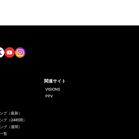
tt
Yout
Insta
ube
gram
関連サイト
VISIONS
PPV
ング（最新）
ング（24時間）
ング（週間）
一覧