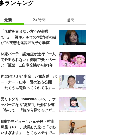
事ランキング
最新
24時間
週間
「名前を言えない方々が全裸
で…」一流ホテルでの"権力者の遊
び"の実態を元港区女子が暴露
林家パー子、認知症が進行「一人
で外出られない」難聴で夫・ペー
と「筆談」…自宅全焼から約1年
約20年ぶりに出産した冨永愛、パ
ートナー・山本一賢の姿を公開
「たくさん背負ってくれてる」感
謝の思いをつづる
元リトグリ・Manaka（25）、ラ
ッパーになり“激変”した姿に反響
「待って」「昔から見てるけど 最
近ずっと可愛くなってる」
5歳でデビューした元子役・村山
輝星（16）、成長した姿に「かわ
いすぎます」「とてもステキで
す」などの反響