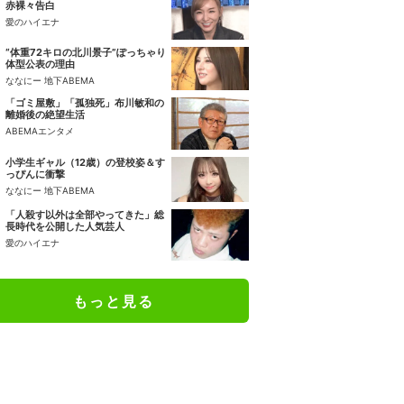
赤裸々告白
愛のハイエナ
“体重72キロの北川景子”ぽっちゃり
体型公表の理由
ななにー 地下ABEMA
「ゴミ屋敷」「孤独死」布川敏和の
離婚後の絶望生活
ABEMAエンタメ
小学生ギャル（12歳）の登校姿＆す
っぴんに衝撃
ななにー 地下ABEMA
「人殺す以外は全部やってきた」総
長時代を公開した人気芸人
愛のハイエナ
もっと見る