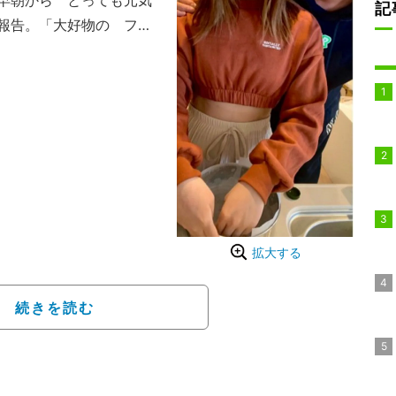
早朝から とっても元気
記
報告。「大好物の フル
んでくれました」とフル
した。
日連続のPCR検査」を
検査を含め、4日連続で
ったです」と安堵した様
やスーパー以外はすでに
家族全員でゆっくり 自
づった。
拡大する
続きを読む