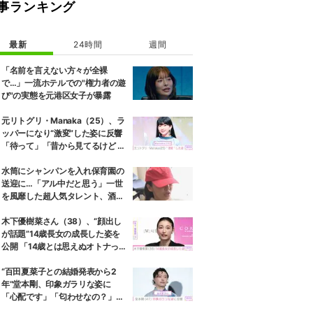
事ランキング
最新
24時間
週間
「名前を言えない方々が全裸
で…」一流ホテルでの"権力者の遊
び"の実態を元港区女子が暴露
元リトグリ・Manaka（25）、ラ
ッパーになり“激変”した姿に反響
「待って」「昔から見てるけど 最
近ずっと可愛くなってる」
水筒にシャンパンを入れ保育園の
送迎に…「アル中だと思う」一世
を風靡した超人気タレント、酒漬
けだった日々を告白
木下優樹菜さん（38）、“顔出し
が話題”14歳長女の成長した姿を
公開 「14歳とは思えぬオトナっぽ
さ」「優樹菜ちゃんにそっくりす
ぎる」など反響
“百田夏菜子との結婚発表から2
年”堂本剛、印象ガラリな姿に
「心配です」「匂わせなの？」な
どさまざまな声