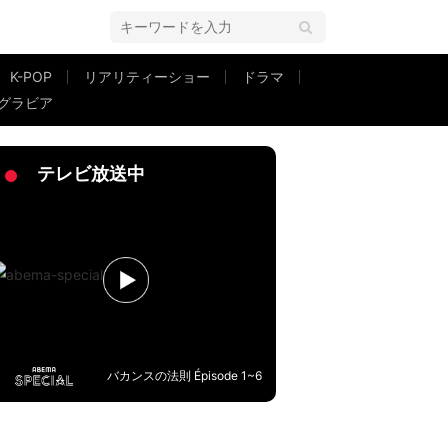
K-POP
リアリティーショー
ドラマ
グラビア
」
テレビ放送中
バカンスの法則 Épisode 1~6