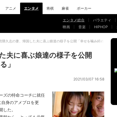
アニメ
エンタメ
将棋
麻雀
ポーカー
エンタメ総合
バラエティ
映画
音楽
HIPHOP
岩隈久志の妻、帰国した夫に喜ぶ娘達の様子を公開「幸せを噛み締めている
た夫に喜ぶ娘達の様子を公開
る」
2021/03/07 16:58
ーズの特命コーチに就任
に自身のアメブロを更
開した。