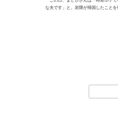
この日、まどかさんは「時差ボケで
な夫です」と、岩隈が帰国したことを
ーツ寒天を作りましたら とっても喜
ーツ寒天を堪能する岩隈の写真を公開
また、岩隈について帰国する前に「3
受けたことを明かすも、空港でのPCR
検査を受けたそうで「全て陰性で良か
子でコメント。「私達母子も お散歩
ずっと自宅に居ます」と述べ「暫くは
粛生活を過ごしたいと思います」とつ