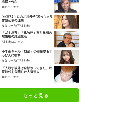
赤裸々告白
愛のハイエナ
“体重72キロの北川景子”ぽっちゃり
体型公表の理由
ななにー 地下ABEMA
「ゴミ屋敷」「孤独死」布川敏和の
離婚後の絶望生活
ABEMAエンタメ
小学生ギャル（12歳）の登校姿＆す
っぴんに衝撃
ななにー 地下ABEMA
「人殺す以外は全部やってきた」総
長時代を公開した人気芸人
愛のハイエナ
もっと見る