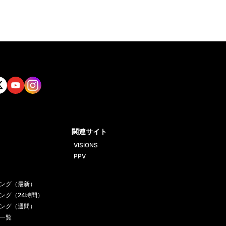
tt
Yout
Insta
ube
gram
関連サイト
VISIONS
PPV
ング（最新）
ング（24時間）
ング（週間）
一覧