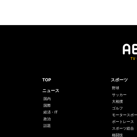
TOP
スポーツ
野球
ニュース
サッカー
国内
大相撲
国際
ゴルフ
経済・IT
モータースポ
政治
ボートレース
話題
スポーツ総合
格闘技