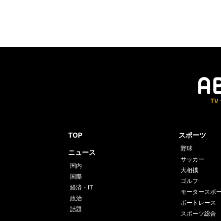
TOP
スポーツ
野球
ニュース
サッカー
国内
大相撲
国際
ゴルフ
経済・IT
モータースポ
政治
ボートレース
話題
スポーツ総合