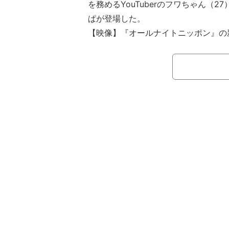
を務めるYouTuberのフワちゃん（
ぱが登場した。
【映像】『オールナイトニッポン』の
ニッポン放送は、平日午前0時放送
ンX（クロス）』を今月29日からス
パーソナリティーを務めるのは、フワ
め、男性7人組グループのENHYPEN
SOBIが担当する。