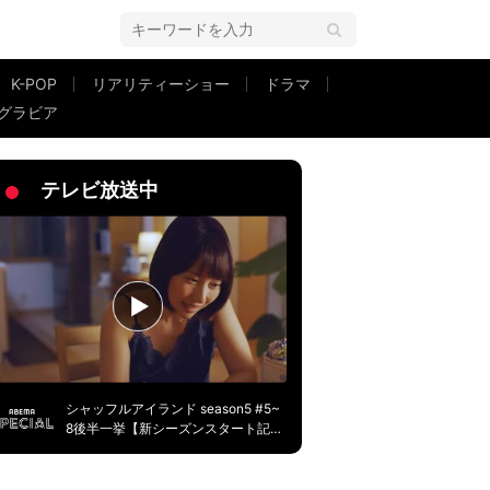
K-POP
リアリティーショー
ドラマ
グラビア
」 新番組『ANNX』のパーソナリティー決定で抱負
テレビ放送中
シャッフルアイランド season5 #5~
8後半一挙【新シーズンスタート記
念】