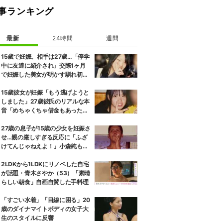
事ランキング
最新
24時間
週間
15歳で妊娠。相手は27歳…「停学
中に友達に紹介され」交際1ヶ月
で妊娠した美女が明かす馴れ初め
に「だいぶ危ねーよ！」小森純も
絶句
15歳彼女が妊娠「もう逃げようと
しました」27歳彼氏のリアルな本
音「めちゃくちゃ借金もあったの
で…」
27歳の息子が15歳の少女を妊娠さ
せ…親の厳しすぎる反応に「ふざ
けてんじゃねえよ！」小森純も怒
り
2LDKから1LDKにリノベした自宅
が話題・青木さやか（53）「素晴
らしい朝食」自画自賛した手料理
「すごい水着」「目線に困る」20
歳のダイナマイトボディの女子大
生のスタイルに反響