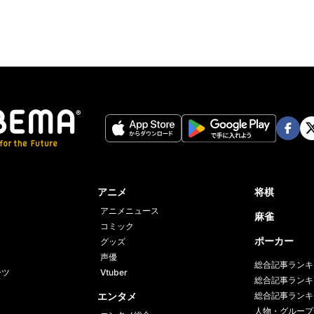
Face
Twi
book
er
アニメ
将棋
アニメニュース
麻雀
コミック
ポーカー
グッズ
声優
総合記事ランキ
ーツ
Vtuber
総合記事ランキ
エンタメ
総合記事ランキ
人物・グループ