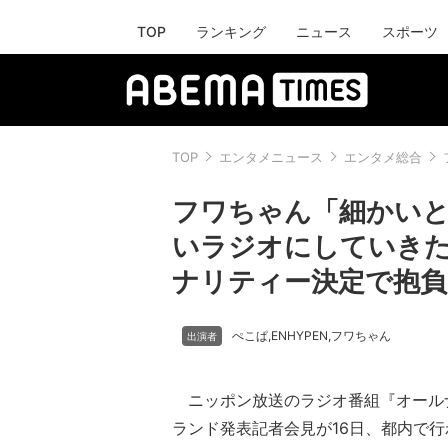
TOP
ランキング
ニュース
スポーツ
TOP
エンタメニュース
エンタメ総合
フワちゃん「細かい
いラジオにしていきた
ナリティー決定で抱負
ぺこぱ
ENHYPEN
フワちゃん
,
,
ニッポン放送のラジオ番組『オール
ランド発表記者会見が16日、都内で