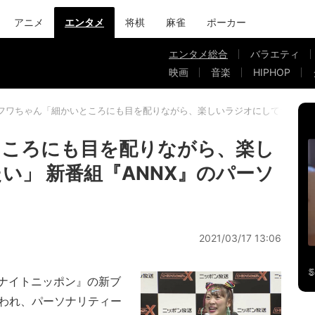
アニメ
エンタメ
将棋
麻雀
ポーカー
エンタメ総合
バラエティ
映画
音楽
HIPHOP
フワちゃん「細かいところにも目を配りながら、楽しいラジオにしていきたい
ところにも目を配りながら、楽し
い」 新番組『ANNX』のパーソ
2021/03/17 13:06
ナイトニッポン』の新ブ
行われ、パーソナリティー