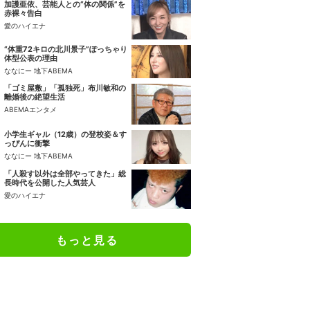
加護亜依、芸能人との“体の関係”を
赤裸々告白
愛のハイエナ
“体重72キロの北川景子”ぽっちゃり
体型公表の理由
ななにー 地下ABEMA
「ゴミ屋敷」「孤独死」布川敏和の
離婚後の絶望生活
ABEMAエンタメ
小学生ギャル（12歳）の登校姿＆す
っぴんに衝撃
ななにー 地下ABEMA
「人殺す以外は全部やってきた」総
長時代を公開した人気芸人
愛のハイエナ
もっと見る