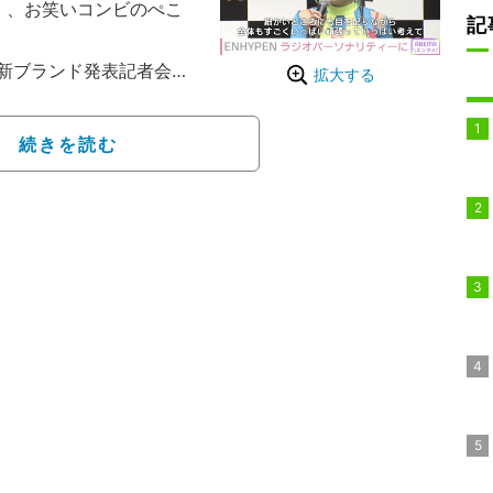
27）、お笑いコンビのぺこ
記
新ブランド発表記者会見
拡大する
の『オールナイトニッポ
タートさせることを発表。
続きを読む
ちゃん、ぺこぱをはじ
や男女2人組ユニットYOA