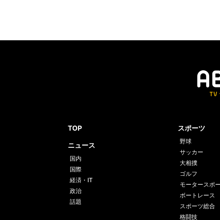
TOP
スポーツ
野球
ニュース
サッカー
国内
大相撲
国際
ゴルフ
経済・IT
モータースポ
政治
ボートレース
話題
スポーツ総合
格闘技