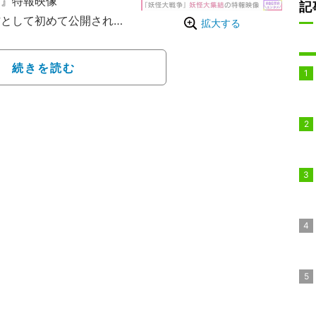
ズ』特報映像
記
作として初めて公開され、
拡大する
木隆之介（27）が主演を
前作に続き、三池崇史が監
続きを読む
ンズ』では、妖怪役で俳優
）、女優の杉咲花（23）