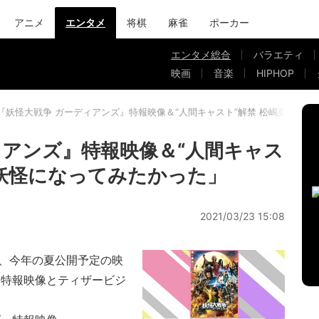
アニメ
エンタメ
将棋
麻雀
ポーカー
エンタメ総合
バラエティ
映画
音楽
HIPHOP
『妖怪大戦争 ガーディアンズ』特報映像＆“人間キャスト”解禁 松嶋菜々子
ィアンズ』特報映像＆“人間キャス
「妖怪になってみたかった」
2021/03/23 15:08
、今年の夏公開予定の映
、特報映像とティザービジ