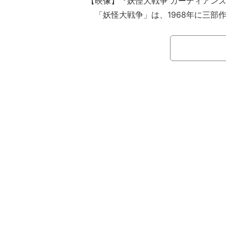
【映像】『妖怪大戦争 ガーディアン
「妖怪大戦争」は、1968年に三部
2005年には平成版として、俳優の神
務め、興行収入20億円を記録した。
督を務める『妖怪大戦争 ガーディア
の大沢たかお（53）、赤楚衛二（27
らの出演が既に発表されていた。