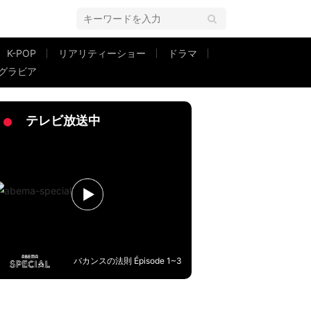
K-POP
リアリティーショー
ドラマ
グラビア
「妖怪になってみたかった」
テレビ放送中
バカンスの法則 Épisode 1~3