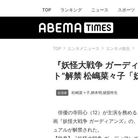
TOP
ランキング
ニュース
スポーツ
TOP
エンタメニュース
エンタメ総合
『妖怪大戦争 ガーデ
ト”解禁 松嶋菜々子
松嶋菜々子
柄本明
猪股怜生
,
,
俳優の寺田心（12）が主演を務める
画『妖怪大戦争 ガーディアンズ』の
ュアルが解禁された。