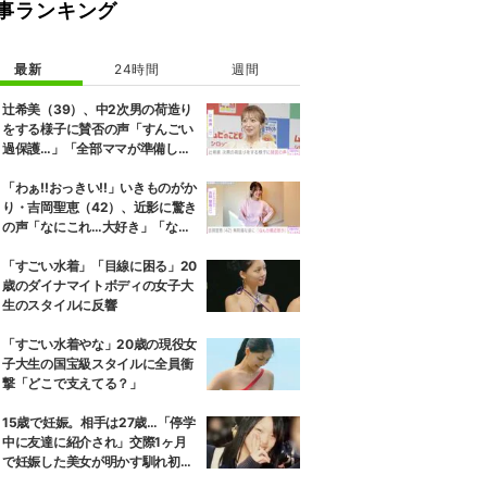
事ランキング
最新
24時間
週間
辻希美（39）、中2次男の荷造り
をする様子に賛否の声「すんごい
過保護…」「全部ママが準備して
くれるんだ」
「わぁ!!おっきい!!」いきものがか
り・吉岡聖恵（42）、近影に驚き
の声「なにこれ…大好き」「なん
か親近感が」
「すごい水着」「目線に困る」20
歳のダイナマイトボディの女子大
生のスタイルに反響
「すごい水着やな」20歳の現役女
子大生の国宝級スタイルに全員衝
撃「どこで支えてる？」
15歳で妊娠。相手は27歳…「停学
中に友達に紹介され」交際1ヶ月
で妊娠した美女が明かす馴れ初め
に「だいぶ危ねーよ！」小森純も