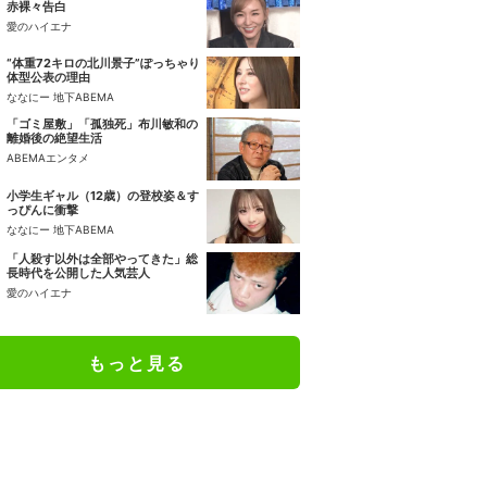
赤裸々告白
愛のハイエナ
“体重72キロの北川景子”ぽっちゃり
体型公表の理由
ななにー 地下ABEMA
「ゴミ屋敷」「孤独死」布川敏和の
離婚後の絶望生活
ABEMAエンタメ
小学生ギャル（12歳）の登校姿＆す
っぴんに衝撃
ななにー 地下ABEMA
「人殺す以外は全部やってきた」総
長時代を公開した人気芸人
愛のハイエナ
もっと見る