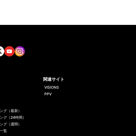
tt
Yout
Insta
ube
gram
関連サイト
VISIONS
PPV
ング（最新）
ング（24時間）
ング（週間）
一覧