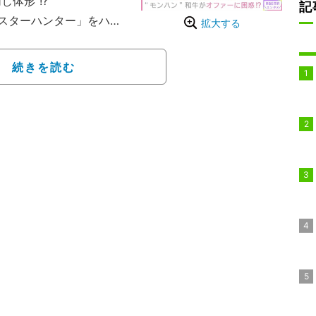
体形”!?
記
スターハンター」をハリ
拡大する
なモンスターの住む世界
チ（45）演じる、主人公
続きを読む
バトルを繰り広げる、ア