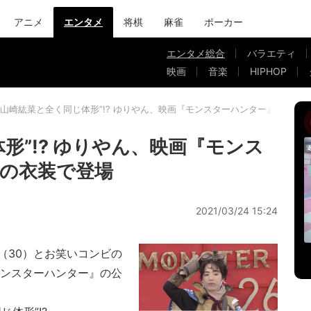
アニメ
エンタメ
将棋
麻雀
ポーカー
エンタメ総合
バラエティ
映画
音楽
HIPHOP
“山崎紘菜と全く同じ体形”!? ゆりやん、映画『モンスターハンター』で着用
形”!? ゆりやん、映画『モンス
の衣装で登場
2021/03/24 15:24
30）とお笑いコンビの
モンスターハンター』の公