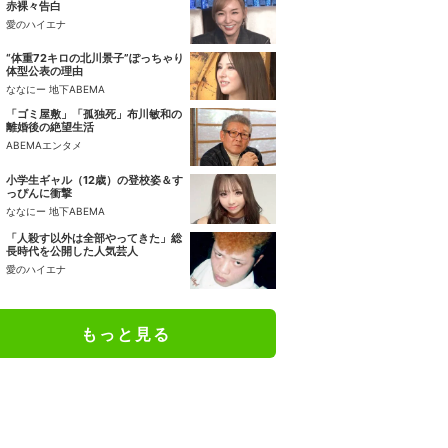
赤裸々告白
愛のハイエナ
“体重72キロの北川景子”ぽっちゃり
体型公表の理由
ななにー 地下ABEMA
「ゴミ屋敷」「孤独死」布川敏和の
離婚後の絶望生活
ABEMAエンタメ
小学生ギャル（12歳）の登校姿＆す
っぴんに衝撃
ななにー 地下ABEMA
「人殺す以外は全部やってきた」総
長時代を公開した人気芸人
愛のハイエナ
もっと見る