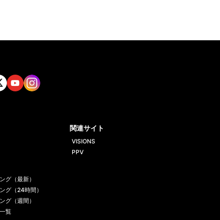
tt
Yout
Insta
ube
gram
関連サイト
VISIONS
PPV
ング（最新）
ング（24時間）
ング（週間）
一覧