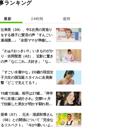
事ランキング
最新
24時間
週間
辻希美（39）、中2次男の荷造り
をする様子に賛否の声「すんごい
過保護…」「全部ママが準備して
くれるんだ」
「わぁ!!おっきい!!」いきものがか
り・吉岡聖恵（42）、近影に驚き
の声「なにこれ…大好き」「なん
か親近感が」
「すごい水着やな」20歳の現役女
子大生の国宝級スタイルに全員衝
撃「どこで支えてる？」
15歳で妊娠。相手は27歳…「停学
中に友達に紹介され」交際1ヶ月
で妊娠した美女が明かす馴れ初め
に「だいぶ危ねーよ！」小森純も
絶句
亜希（57）、元夫・清原和博さん
（58）との関係について「完全な
るリスペクト」「今が1番いいよ
ね」