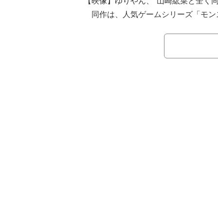
【映像】ゆりやん、“山崎紘菜と全く同じ
同作は、人気ゲームシリーズ「モン
ウッドで実写映画化したもので、巨大
に送り込まれたミラ・ジョヴォヴィッ
アルテミス率いる特殊部隊が大迫力の
クション作品である。