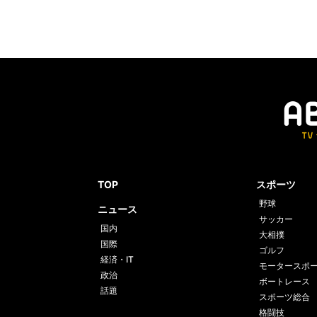
TOP
スポーツ
野球
ニュース
サッカー
国内
大相撲
国際
ゴルフ
経済・IT
モータースポ
政治
ボートレース
話題
スポーツ総合
格闘技