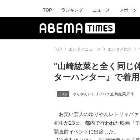
TOP
ランキング
ニュース
スポーツ
TOP
エンタメニュース
エンタメ総合
“山崎紘菜と全く同じ体
ターハンター』で着用
ゆりやんレトリィバァ
山崎紘菜
和牛
,
,
お笑い芸人のゆりやんレトリィバァ（
和牛が23日、都内で行われた映画『
開直前イベントに出席した。