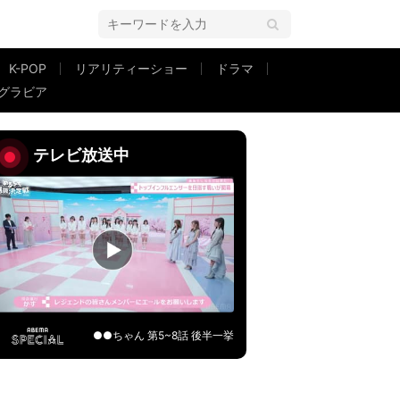
K-POP
リアリティーショー
ドラマ
グラビア
の衣装で登場
テレビ放送中
●●ちゃん 第5~8話 後半一挙