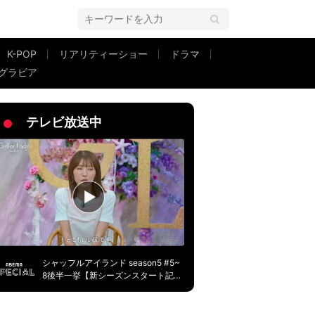
K-POP
リアリティーショー
ドラマ
グラビア
く回答
テレビ放送中
シャッフルアイランド season5 #5~
8後半一挙【新シーズンスタート記
念】