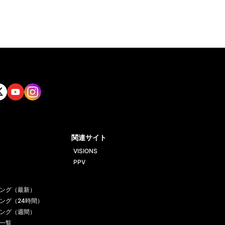
tt
Yout
Insta
ube
gram
関連サイト
VISIONS
PPV
ング（最新）
ング（24時間）
ング（週間）
一覧