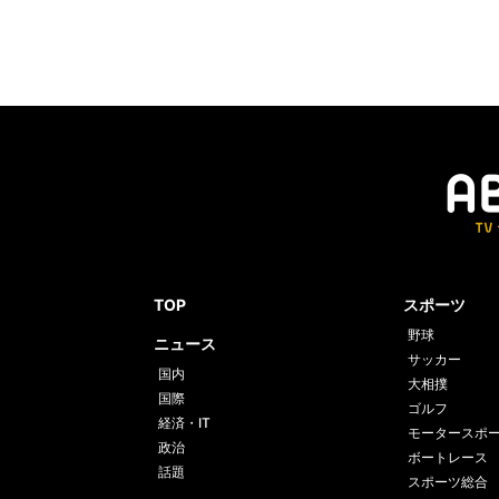
TOP
スポーツ
野球
ニュース
サッカー
国内
大相撲
国際
ゴルフ
経済・IT
モータースポ
政治
ボートレース
話題
スポーツ総合