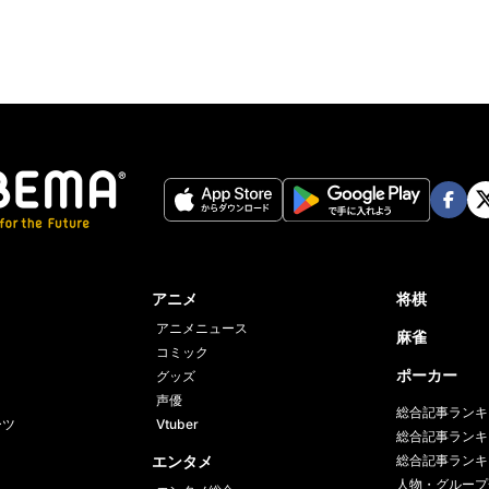
Face
Twi
book
er
アニメ
将棋
アニメニュース
麻雀
コミック
ポーカー
グッズ
声優
総合記事ランキ
ーツ
Vtuber
総合記事ランキ
エンタメ
総合記事ランキ
人物・グループ