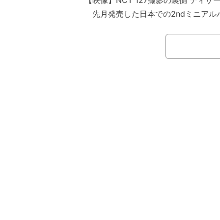
【映像】NCT 127撮影の裏側 ティザ
先月発売した日本での2ndミニアルバム
オリコン週間アルバムランキングで1
も大ブレイク中のNCT 127。「ELLE 
は、そんな彼らの魅力に迫ったグラビ
ージにわたって掲載している。