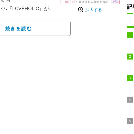
ー動画
記
『LOVEHOLIC』が、
拡大する
位を獲得するなど、日本で
Japon」5月号特別版で
続きを読む
アやインタビューを17ペ