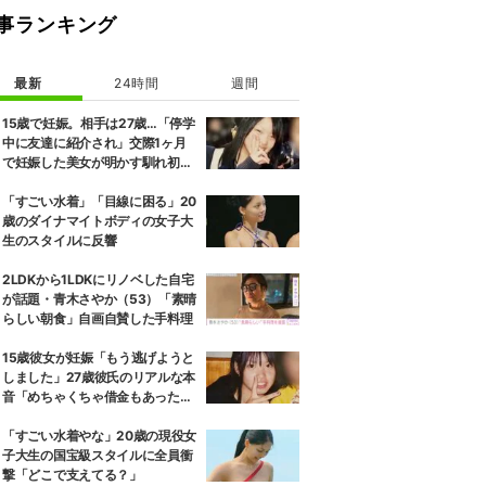
事ランキング
最新
24時間
週間
15歳で妊娠。相手は27歳…「停学
中に友達に紹介され」交際1ヶ月
で妊娠した美女が明かす馴れ初め
に「だいぶ危ねーよ！」小森純も
絶句
「すごい水着」「目線に困る」20
歳のダイナマイトボディの女子大
生のスタイルに反響
2LDKから1LDKにリノベした自宅
が話題・青木さやか（53）「素晴
らしい朝食」自画自賛した手料理
15歳彼女が妊娠「もう逃げようと
しました」27歳彼氏のリアルな本
音「めちゃくちゃ借金もあったの
で…」
「すごい水着やな」20歳の現役女
子大生の国宝級スタイルに全員衝
撃「どこで支えてる？」