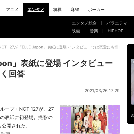
アニメ
エンタメ
将棋
麻雀
ポーカー
エンタメ総合
バラエティ
映画
音楽
HIPHOP
NCT 127が「ELLE Japon」表紙に登場 インタビューでは恋愛にも惜しみな
 Japon」表紙に登場 インタビュー
なく回答
2021/03/26 17:29
プ・NCT 127が、27
別版の表紙に初登場。撮影の
も公開された。