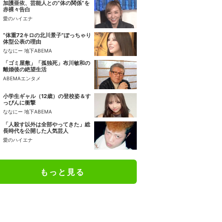
加護亜依、芸能人との“体の関係”を
赤裸々告白
愛のハイエナ
“体重72キロの北川景子”ぽっちゃり
体型公表の理由
ななにー 地下ABEMA
「ゴミ屋敷」「孤独死」布川敏和の
離婚後の絶望生活
ABEMAエンタメ
小学生ギャル（12歳）の登校姿＆す
っぴんに衝撃
ななにー 地下ABEMA
「人殺す以外は全部やってきた」総
長時代を公開した人気芸人
愛のハイエナ
もっと見る