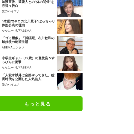
加護亜依、芸能人との“体の関係”を
赤裸々告白
愛のハイエナ
“体重72キロの北川景子”ぽっちゃり
体型公表の理由
ななにー 地下ABEMA
「ゴミ屋敷」「孤独死」布川敏和の
離婚後の絶望生活
ABEMAエンタメ
小学生ギャル（12歳）の登校姿＆す
っぴんに衝撃
ななにー 地下ABEMA
「人殺す以外は全部やってきた」総
長時代を公開した人気芸人
愛のハイエナ
もっと見る