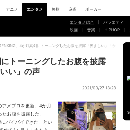
アニメ
エンタメ
将棋
麻雀
ポーカー
エンタメ総合
バラエティ
映画
音楽
HIPHOP
GENKING、4か月真剣にトーニングしたお腹を披露「羨ましい」「かっこい
真剣にトーニングしたお腹を披露
いい」の声
2021/03/27 18:28
身のアメブロを更新。4か月
ったお腹を披露した。
腹にバイバイできた」とい