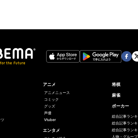
Face
Twi
book
er
アニメ
将棋
アニメニュース
麻雀
コミック
ポーカー
グッズ
声優
総合記事ランキ
ーツ
Vtuber
総合記事ランキ
エンタメ
総合記事ランキ
人物・グループ