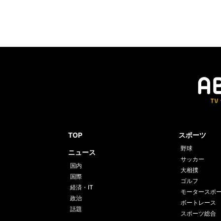
TOP
スポーツ
野球
ニュース
サッカー
国内
大相撲
国際
ゴルフ
経済・IT
モータースポ
政治
ボートレース
話題
スポーツ総合