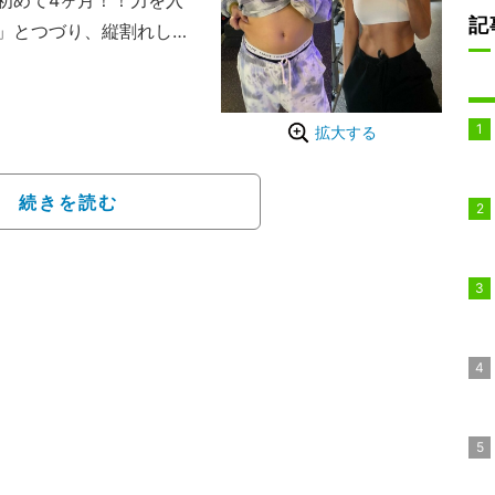
初めて4ヶ月！！力を入
記
」とつづり、縦割れした
「2枚目の写真と比べると
ます」と明かし、読者に
拡大する
く見えるは違う時もあ
のラインには関係してな
続きを読む
ばかりに必死で食べる量
かりしてた」と明かすも
ムに行きなと、半強制的
ことになった経緯を説明