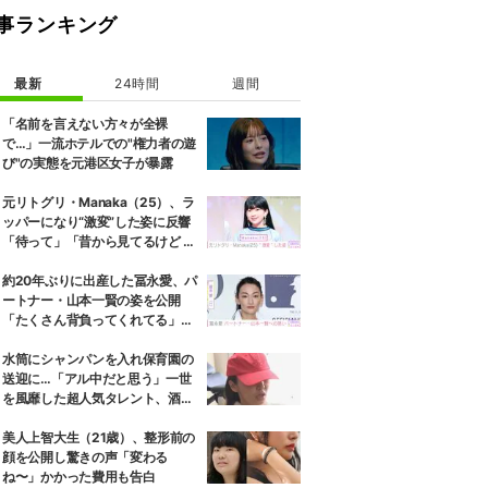
事ランキング
最新
24時間
週間
「名前を言えない方々が全裸
で…」一流ホテルでの"権力者の遊
び"の実態を元港区女子が暴露
元リトグリ・Manaka（25）、ラ
ッパーになり“激変”した姿に反響
「待って」「昔から見てるけど 最
近ずっと可愛くなってる」
約20年ぶりに出産した冨永愛、パ
ートナー・山本一賢の姿を公開
「たくさん背負ってくれてる」感
謝の思いをつづる
水筒にシャンパンを入れ保育園の
送迎に…「アル中だと思う」一世
を風靡した超人気タレント、酒漬
けだった日々を告白
美人上智大生（21歳）、整形前の
顔を公開し驚きの声「変わる
ね〜」かかった費用も告白