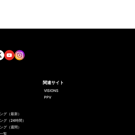
tt
Yout
Insta
ube
gram
関連サイト
VISIONS
PPV
ング（最新）
ング（24時間）
ング（週間）
一覧