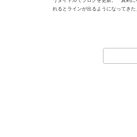
うタイトルでブログを更新。「真剣に
れるとラインが出るようになってきた
腹筋の写真と4か月前の写真を比較。
別人」とコメントした。
続けて「体重は減るどころか増えて
伝えたいこととして「体重が減る＝細
る」「私がなりたい体型で、体重は体
かった」と説明。以前は「痩せること
を減らしたり」「筋肉がおちることば
「そんな私も撮影の為に3週間だけジ
に行かされてね」とトレーニングする
した。