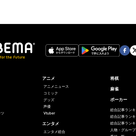
Face
Twi
book
er
アニメ
将棋
アニメニュース
麻雀
コミック
ポーカー
グッズ
声優
総合記事ランキ
ーツ
Vtuber
総合記事ランキ
エンタメ
総合記事ランキ
人物・グループ
エンタメ総合