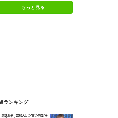
もっと見る
組ランキング
加護亜依、芸能人との“体の関係”を