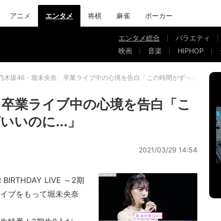
アニメ
エンタメ
将棋
麻雀
ポーカー
エンタメ総合
バラエティ
映画
音楽
HIPHOP
乃木坂46・堀未央奈、卒業ライブ中の心境を告白「この時間がずっと続けばいい
、卒業ライブ中の心境を告白「こ
いのに...」
2021/03/29 14:54
RTHDAY LIVE ～2期
ライブをもって堀未央奈