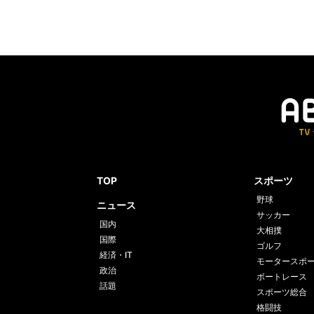
TOP
スポーツ
野球
ニュース
サッカー
国内
大相撲
国際
ゴルフ
経済・IT
モータースポ
政治
ボートレース
話題
スポーツ総合
格闘技