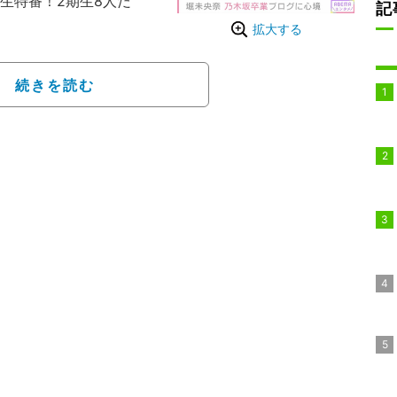
生特番！2期生8人だ
記
拡大する
に合格した堀は、加入し
作目シングル『バレッタ』
続きを読む
ープの活動以外に女優や