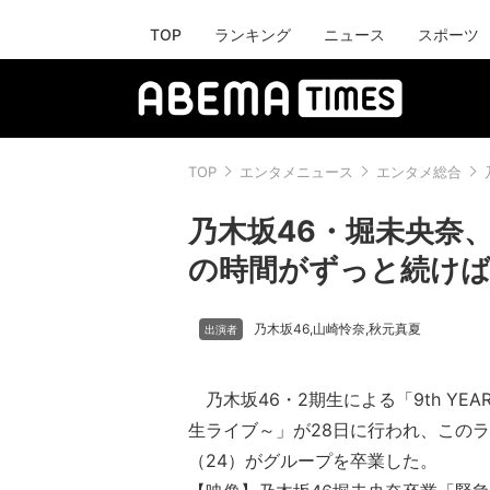
TOP
ランキング
ニュース
スポーツ
TOP
エンタメニュース
エンタメ総合
乃木坂46・堀未央奈
の時間がずっと続けばい
乃木坂46
山崎怜奈
秋元真夏
,
,
乃木坂46・2期生による「9th YEAR BI
生ライブ～」が28日に行われ、この
（24）がグループを卒業した。