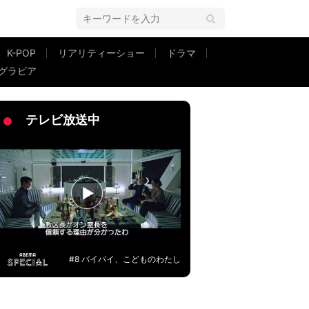
K-POP
リアリティーショー
ドラマ
グラビア
のに...」
テレビ放送中
#8 バイバイ、こどものわたし