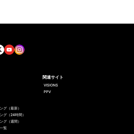
tt
Yout
Insta
ube
gram
関連サイト
VISIONS
PPV
ング（最新）
ング（24時間）
ング（週間）
一覧