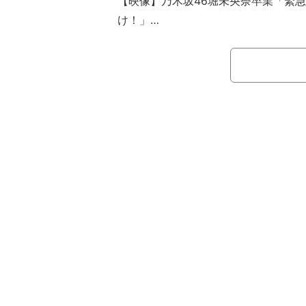
【映像】乃木坂46堀未央奈卒業「緊急
け！」
2013年3月に2期生オーディション
たばかりの同年11月、リリースした7
でセンターに抜てき。その後も、グル
モデルとしても活躍してきた。