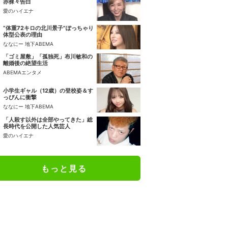
赤裸々告白
愛のハイエナ
“体重72キロの北川景子”ぽっちゃり
体型公表の理由
ななにー 地下ABEMA
「ゴミ屋敷」「孤独死」布川敏和の
離婚後の絶望生活
ABEMAエンタメ
小学生ギャル（12歳）の登校姿＆す
っぴんに衝撃
ななにー 地下ABEMA
「人殺す以外は全部やってきた」総
長時代を公開した人気芸人
愛のハイエナ
もっと見る