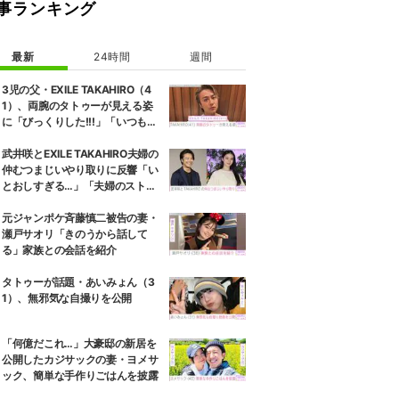
事ランキング
最新
24時間
週間
3児の父・EXILE TAKAHIRO（4
1）、両腕のタトゥーが見える姿
に「びっくりした!!!」「いつもと
また違ったTAKAHIROさん」など
の反響
武井咲とEXILE TAKAHIRO夫婦の
仲むつまじいやり取りに反響「い
とおしすぎる…」「夫婦のストー
リーほんと好き」
元ジャンポケ斉藤慎二被告の妻・
瀬戸サオリ「きのうから話して
る」家族との会話を紹介
タトゥーが話題・あいみょん（3
1）、無邪気な自撮りを公開
「何億だこれ…」大豪邸の新居を
公開したカジサックの妻・ヨメサ
ック、簡単な手作りごはんを披露