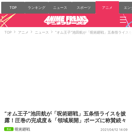
TOP
ランキング
ニュース
スポーツ
アニメ
エン
TOP
アニメ
ニュース
“オム王子”池田航が「呪術廻戦」五条悟ライス
“オム王子”池田航が「呪術廻戦」五条悟ライスを披
露！圧巻の完成度＆「領域展開」ポーズに称賛続々
呪術廻戦
2021/04/12 14:09