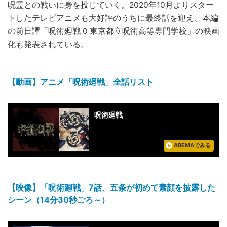
呪霊との戦いに身を投じていく。2020年10月よりスター
トしたテレビアニメも大好評のうちに最終話を迎え、本編
の前日譚「呪術廻戦 0 東京都立呪術高等専門学校」の映画
化も発表されている。
【動画】アニメ「呪術廻戦」全話リスト
呪術廻戦
ABEMAでみる
【映像】「呪術廻戦」7話、五条が初めて素顔を披露した
シーン（14分30秒ごろ～）