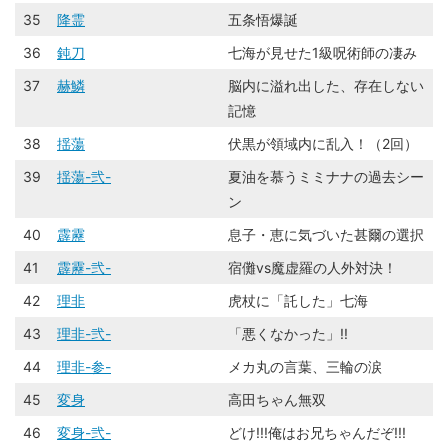
35
降霊
五条悟爆誕
36
鈍刀
七海が見せた1級呪術師の凄み
37
赫鱗
脳内に溢れ出した、存在しない
記憶
38
揺蕩
伏黒が領域内に乱入！（2回）
39
揺蕩-弐-
夏油を慕うミミナナの過去シー
ン
40
霹靂
息子・恵に気づいた甚爾の選択
41
霹靂-弐-
宿儺vs魔虚羅の人外対決！
42
理非
虎杖に「託した」七海
43
理非-弐-
「悪くなかった」!!
44
理非-参-
メカ丸の言葉、三輪の涙
45
変身
高田ちゃん無双
46
変身-弐-
どけ!!!俺はお兄ちゃんだぞ!!!