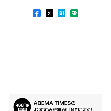
Twit
ter