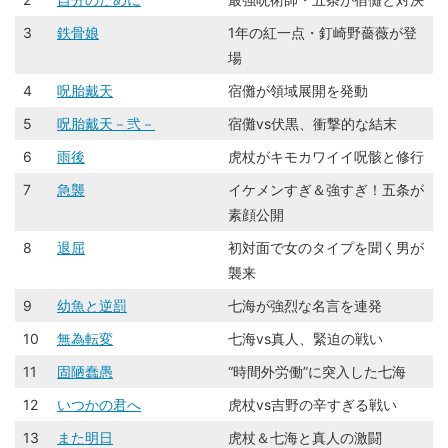
3
鉄骨娘
1年の紅一点・釘崎野薔薇が登
場
4
呪胎戴天
宿儺が領域展開を発動
5
呪胎戴天－弐－
宿儺vs伏黒、衝撃的な結末
6
雨後
虎杖がキモカワイイ呪骸と修行
7
急襲
イケメンすぎ＆強すぎ！五条が
素顔公開
8
退屈
初対面で女のタイプを聞く男が
襲来
9
幼魚と逆罰
七海が強烈な名言を連発
10
無為転変
七海vs真人、緊迫の戦い
11
固陋蠢愚
“時間外労働”に突入した七海
12
いつかの君へ
虎杖vs吉野の辛すぎる戦い
13
また明日
虎杖＆七海と真人の激闘