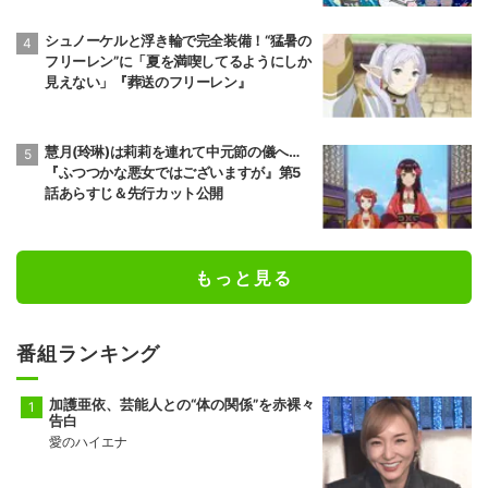
シュノーケルと浮き輪で完全装備！“猛暑の
フリーレン”に「夏を満喫してるようにしか
見えない」『葬送のフリーレン』
慧月(玲琳)は莉莉を連れて中元節の儀へ…
『ふつつかな悪女ではございますが』第5
話あらすじ＆先行カット公開
もっと見る
番組ランキング
加護亜依、芸能人との“体の関係”を赤裸々
告白
愛のハイエナ