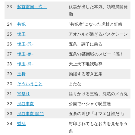
23
起首雷同－弐－
伏黒が出した本気、領域展開発
動
24
共犯
“共犯者”になった虎杖と釘崎
25
懐玉
アオハルが過ぎるバスケシーン
26
懐玉-弐-
五条、調子に乗る
27
懐玉-参-
五条vs甚爾戦のスピード感！
28
懐玉-肆-
天上天下唯我独尊
29
玉折
動揺する若き五条
30
そういうこと
またな
31
宵祭り
語りかける三輪、沈黙のメカ丸
32
渋谷事変
公園でハシャぐ呪霊達
33
渋谷事変 開門
五条の叫び「オマエは誰だ!!」
34
昏乱
封印されてもなお力を見せる五
条