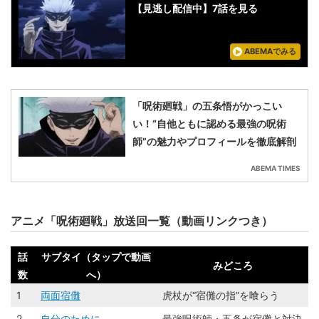
【見逃し配信中】7話を見る
ABEMAでみる
「呪術廻戦」の五条悟がかっこい
い！“自他ともに認める最強の呪術
師”の魅力やプロフィールを徹底解剖
ABEMA TIMES
アニメ「呪術廻戦」放送回一覧（動画リンクつき）
話
サブタイ（タップで動画
みどころ
数
へ）
1
両面宿儺
虎杖が“宿儺の指”を喰らう
2
自分のために
最強呪術師・五条が宿儺と対決