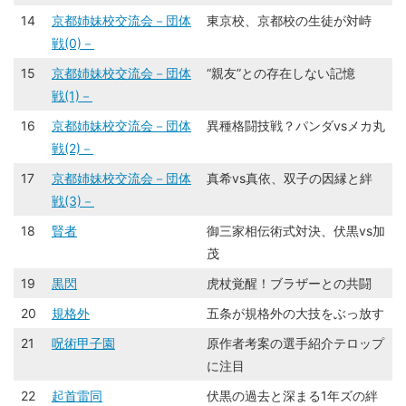
14
京都姉妹校交流会－団体
東京校、京都校の生徒が対峙
戦(0)－
15
京都姉妹校交流会－団体
“親友”との存在しない記憶
戦(1)－
16
京都姉妹校交流会－団体
異種格闘技戦？パンダvsメカ丸
戦(2)－
17
京都姉妹校交流会－団体
真希vs真依、双子の因縁と絆
戦(3)－
18
賢者
御三家相伝術式対決、伏黒vs加
茂
19
黒閃
虎杖覚醒！ブラザーとの共闘
20
規格外
五条が規格外の大技をぶっ放す
21
呪術甲子園
原作者考案の選手紹介テロップ
に注目
22
起首雷同
伏黒の過去と深まる1年ズの絆