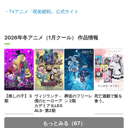
・
TVアニメ「呪術廻戦」公式サイト
2026年冬アニメ（1月クール） 作品情報
【推しの子】 3
ヴィジランテ -
葬送のフリーレ
死亡遊戯で飯を
期
僕のヒーローア
ン 2期
食う。
カデミア ILLEG
ALS- 第2期
もっとみる（67）