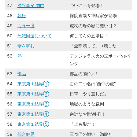
47
渋谷事変 閉門
ついに乙骨登場！
48
執行
禪院直哉＆禪院家が登場
49
もう一度
虎杖の母の額に縫い目？
50
死滅回游について
何してんの五条悟！
51
葦を啣む
「全部壊して」→壊した
52
熱
デンジャラス火の玉ボーイvsパ
ンダ
53
部品
部品の“熱”ッ！
54
東京第１結界①
古の二つ名は“西中の虎”
55
東京第１結界②
日車「やり直しだ」
56
東京第１結界③
地獄のような裁判
57
東京第１結界④
余計なお世Wi-Fi！
58
東京第１結界⑤
「上も影だ！」
59
仙台結界
三つ巴の戦い、満腹だ