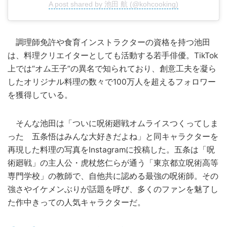
A post shared by 池田 航 (@kohcooking)
調理師免許や食育インストラクターの資格を持つ池田
は、料理クリエイターとしても活動する若手俳優。TikTok
上では“オム王子”の異名で知られており、創意工夫を凝ら
したオリジナル料理の数々で100万人を超えるフォロワー
を獲得している。
そんな池田は「ついに呪術廻戦オムライスつくってしま
った 五条悟はみんな大好きだよね」と同キャラクターを
再現した料理の写真をInstagramに投稿した。五条は「呪
術廻戦」の主人公・虎杖悠仁らが通う「東京都立呪術高等
専門学校」の教師で、自他共に認める最強の呪術師。その
強さやイケメンぶりが話題を呼び、多くのファンを魅了し
た作中きっての人気キャラクターだ。