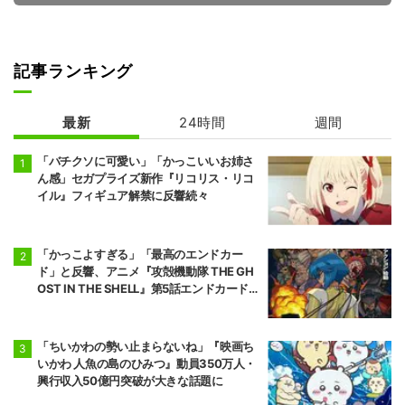
記事ランキング
地獄楽 第2期
シャンピニオン
の魔女
最新
24時間
週間
「バチクソに可愛い」「かっこいいお姉さ
ん感」セガプライズ新作『リコリス・リコ
イル』フィギュア解禁に反響続々
「かっこよすぎる」「最高のエンドカー
ド」と反響、アニメ『攻殻機動隊 THE GH
OST IN THE SHELL』第5話エンドカード公
開
「ちいかわの勢い止まらないね」『映画ち
いかわ 人魚の島のひみつ』動員350万人・
興行収入50億円突破が大きな話題に