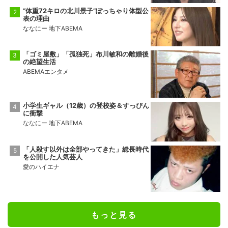
“体重72キロの北川景子”ぽっちゃり体型公
表の理由
ななにー 地下ABEMA
「ゴミ屋敷」「孤独死」布川敏和の離婚後
の絶望生活
ABEMAエンタメ
小学生ギャル（12歳）の登校姿＆すっぴん
に衝撃
ななにー 地下ABEMA
「人殺す以外は全部やってきた」総長時代
を公開した人気芸人
愛のハイエナ
もっと見る