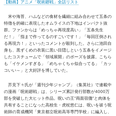
【動画】アニメ「呪術廻戦」全話リスト
米や海苔、ハムなどの食材を繊細に組み合わせて五条の
特徴を的確に表現したオムライスの下地はインパクト抜
群。ファンからは「めっちゃ再現度高い」「五条先生
だ！」「指まで作ってるのすごいです！」「毎回圧倒され
る再現力！」といったコメントが殺到した。さらに池田自
身も、黒ずくめの衣装に黒い目隠しという五条をイメージ
したコスチュームで「領域展開」のポーズを披露。こちら
も「イケメンすぎる」「めちゃくちゃ似合ってる」「カッ
コいい～」と大好評を博していた。
芥見下々氏が「週刊少年ジャンプ」（集英社）で連載中
の漫画「呪術廻戦」は、シリーズ累計発行部数が4000万
部を突破した大ヒット作品。呪いの王“両面宿儺”と肉体を
共有することになった高校生・虎杖悠仁は、呪いを祓う呪
術師の育成機関「東京都立呪術高等専門学校」に編入し、