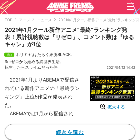
TOP
アニメ
ニュース
2021年1月クール新作アニメ“最終”ランキン
2021年1月クール新作アニメ“最終”ランキング発
表！累計視聴数は『リゼロ』、コメント数は『ゆる
キャン』が1位
ホリミヤ
,
はたらく細胞BLACK
,
Re:ゼロから始める異世界生活
,
転生したらスライムだった件
2021/04/12 14:42
2021年1月よりABEMAで配信さ
れている新作アニメの「最終ラン
キング」上位5作品が発表され
た。
拡大する
ABEMAでは1月から配信されて
いるアニメ作品の、第1話から最
終話の初回配信と「ABEMAビデ
続きを読む
オ」での見逃し視聴を合計した累