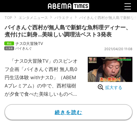
TOP
エンタメニュース
バラエティ
バイきんぐ西村が無人島で新鮮な
バイきんぐ西村が無人島で新鮮な魚料理ディナー、
煮付けに刺身…美味しい調理法ベスト3発表
ナスD大冒険TV
バイきんぐ
2021/04/20 11:08
「ナスD大冒険TV」のスピンオ
フ企画「バイきんぐ西村 無人島0
円生活体験 withナスD」（ABEM
Aプレミアム）の中で、西村瑞樹
拡大する
が夕食で食べた美味しいものベス
ト3を発表した。
▶動画：「ナスD大冒険TV」全話
続きを読む
見逃し配信中
無人島生活本番の「雀島（周囲
500メートル、高さ87メート