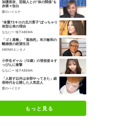
加護亜依、芸能人との“体の関係”を
赤裸々告白
愛のハイエナ
“体重72キロの北川景子”ぽっちゃり
体型公表の理由
ななにー 地下ABEMA
「ゴミ屋敷」「孤独死」布川敏和の
離婚後の絶望生活
ABEMAエンタメ
小学生ギャル（12歳）の登校姿＆す
っぴんに衝撃
ななにー 地下ABEMA
「人殺す以外は全部やってきた」総
長時代を公開した人気芸人
愛のハイエナ
もっと見る