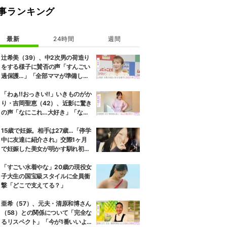
事ランキング
最新
24時間
週間
辻希美（39）、中2次男の荷造り
をする様子に賛否の声「すんごい
過保護…」「全部ママが準備して
くれるんだ」
「わぁ!!おっきい!!」いきものがか
り・吉岡聖恵（42）、近影に驚き
の声「なにこれ…大好き」「なん
か親近感が」
15歳で妊娠。相手は27歳…「停学
中に友達に紹介され」交際1ヶ月
で妊娠した美女が明かす馴れ初め
に「だいぶ危ねーよ！」小森純も
絶句
「すごい水着やな」20歳の現役女
子大生の国宝級スタイルに全員衝
撃「どこで支えてる？」
亜希（57）、元夫・清原和博さん
（58）との関係について「完全な
るリスペクト」「今が1番いいよ