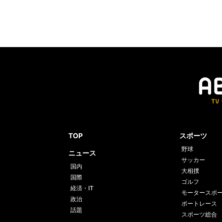
TOP
スポーツ
野球
ニュース
サッカー
国内
大相撲
国際
ゴルフ
経済・IT
モータースポ
政治
ボートレース
話題
スポーツ総合