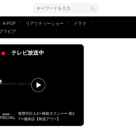
K-POP
リアリティーショー
ドラマ
グラビア
テレビ放送中
復讐代行人2〜模範タクシー〜 第2
7〜最終話【韓流アワー】