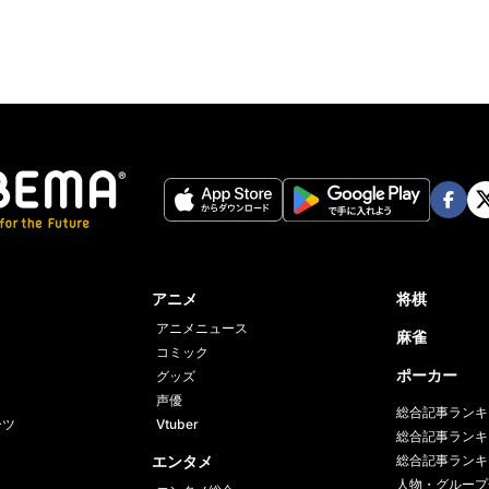
Face
Twi
book
er
アニメ
将棋
アニメニュース
麻雀
コミック
ポーカー
グッズ
声優
総合記事ランキ
ーツ
Vtuber
総合記事ランキ
エンタメ
総合記事ランキ
人物・グループ