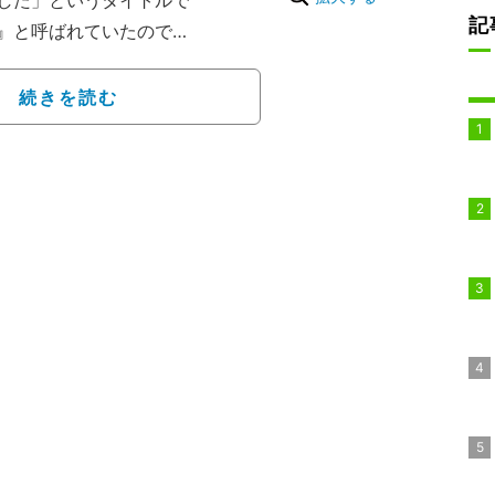
した」というタイトルで
記
』と呼ばれていたのです
とが増えてきています」
けになりました」と報告
続きを読む
方角こそ分かりません
じりにコメント。同日に
題で山手線ゲーム」をし
。楽しかったです」と感