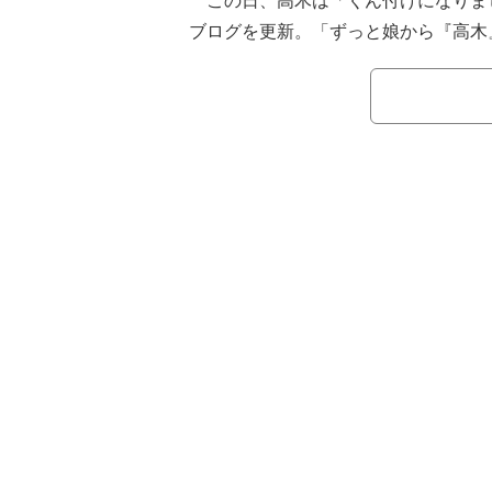
この日、高木は「くん付けになりま
ブログを更新。「ずっと娘から『高木
が、最近は『高木くん』と呼ばれるこ
と切り出し、「呼び捨てから、くん付
した。
続けて「進化か退化か、進んでいる
が、友達化は進んでいます」と冗談ま
娘と「『地球上にあるもの』というお
たそうで、「全然終わらなかったです
想をつづった。