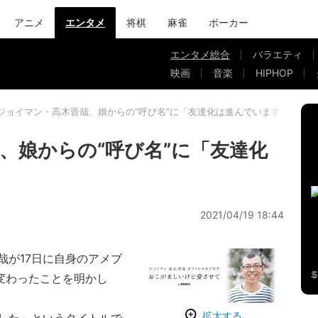
アニメ
エンタメ
将棋
麻雀
ポーカー
エンタメ総合
バラエティ
映画
音楽
HIPHOP
ジョイマン・高木晋哉、娘からの“呼び名”に「友達化は進んでいます」
、娘からの“呼び名”に「友達化
2021/04/19 18:44
が17日に自身のアメブ
変わったことを明かし
拡大する