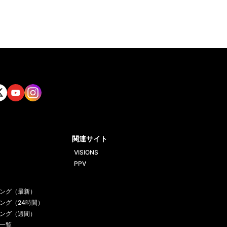
tt
Yout
Insta
ube
gram
関連サイト
VISIONS
PPV
ング（最新）
ング（24時間）
ング（週間）
一覧