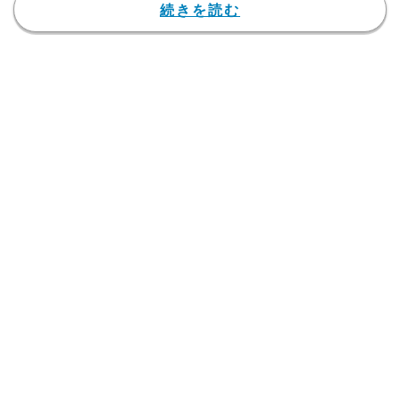
続きを読む