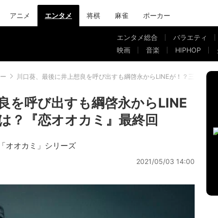
アニメ
エンタメ
将棋
麻雀
ポーカー
エンタメ総合
バラエティ
映画
音楽
HIPHOP
ー
川口葵、最後に井上想良を呼び出すも綱啓永からLINEが！？三角関係
良を呼び出すも綱啓永からLINE
は？『恋オオカミ』最終回
「オオカミ」シリーズ
2021/05/03 14:00