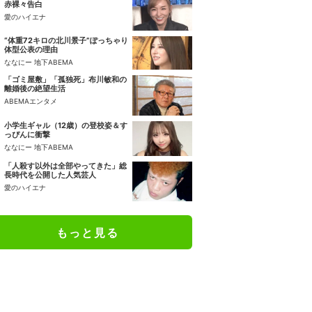
赤裸々告白
愛のハイエナ
“体重72キロの北川景子”ぽっちゃり
体型公表の理由
ななにー 地下ABEMA
「ゴミ屋敷」「孤独死」布川敏和の
離婚後の絶望生活
ABEMAエンタメ
小学生ギャル（12歳）の登校姿＆す
っぴんに衝撃
ななにー 地下ABEMA
「人殺す以外は全部やってきた」総
長時代を公開した人気芸人
愛のハイエナ
もっと見る