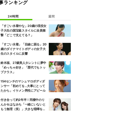
事ランキング
24時間
週間
「すごい水着やな」20歳の現役女
子大生の国宝級スタイルに全員衝
撃「どこで支えてる？」
「すごい水着」「目線に困る」20
歳のダイナマイトボディの女子大
生のスタイルに反響
鈴木福、27歳美人タレントに夢中
「めっちゃ好き」「歴代でもトッ
プクラス」
154センチのマシュマロボディダ
ンサー「初めてを…大事にとって
たから」イケメン男性にアピール
付き合って約2年半！同棲中のり
んか＆はなみち「一緒にいないと
もう無理（笑）」大きな喧嘩を経
験…“別れの危機”を乗り越えた恋