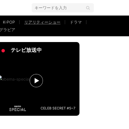
K-POP
リアリティーショー
ドラマ
グラビア
の行方は？『恋オオカミ』最終回
テレビ放送中
CELEB SECRET #5~7