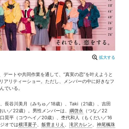
拡大する
デートや共同作業を通して、“真実の恋”を叶えようと
愛リアリティーショー。ただし、メンバーの中に好きなフ
潜んでいる。
）、長谷川美月（みちゅ／18歳）、Taki（21歳）、吉田
おい／22歳）。男性メンバーは、
綱啓永
（つな／22
口晃平（コウヘイ／20歳）、杢代和人（もくだい／16
タジオでは
横澤夏子
、
飯豊まりえ
、
滝沢カレン
、
神尾楓珠