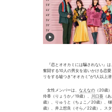
『恋とオオカミには騙されない』は、
奮闘する10人の男女を追いかける恋
リをする嘘つき“オオカミ”が1人以上
女性メンバーは、
なえなの
（20歳
伶香（りょうか／19歳）、
川口葵
（あ
歳）、りゅうと（ちょこ／20歳）、樋
歳）、井上想良（そら／22歳）。ス