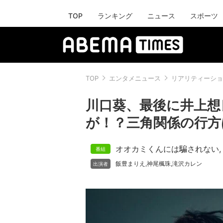
TOP
ランキング
ニュース
スポーツ
TOP
エンタメニュース
リアリティーショ
川口葵、最後に井上想
が！？三角関係の行方
オオカミくんには騙されない
,
飯豊まりえ
神尾楓珠
滝沢カレン
,
,