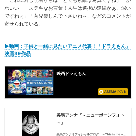
これに対し読者からは「とても素敵な写真ですね」「か
わいい」「ステキなお言葉！人生は選択の連続かぁ、深い
ですねぇ」「育児楽しんで下さいね～」などのコメントが
寄せられている。
▶動画：子供と一緒に見たいアニメ代表！「ドラえもん」
映画39作品
映画ドラえもん
ABEMAでみる
美馬アンナ『～ニューボーンフォト
～』
美馬アンナオフィシャルブログ「～This is me～」Powered by Ameba