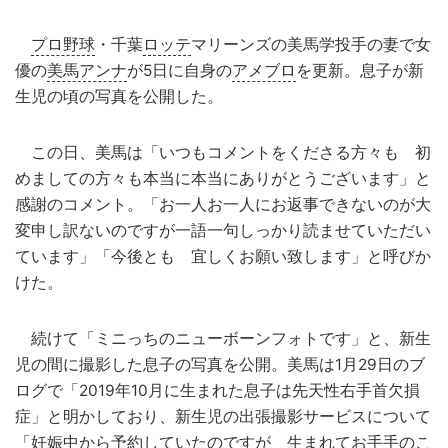
プロ野球
・千葉
ロッテ
マリーンズの美馬学投手の妻で女
優の
美馬アンナ
が5日に自身の
アメブロ
を更新。息子が新
生児の頃の写真を公開した。
この日、美馬は「いつもコメントをくださる方々も 初
めましての方々も本当に本当にありがとうございます」と
感謝のコメント。「お一人お一人にお返事できないのが大
変申し訳ないのですが一語一句しっかり読ませていただい
ています」「今後とも 宜しくお願い致します」と呼びか
けた。
続けて「ミニっちのニューボーンフォトです」と、新生
児の間に撮影した息子の写真を公開。美馬は1月29日のブ
ログで「2019年10月に生まれた息子は先天性右手首欠損
症」と明かしており、新生児の出張撮影サービスについて
「妊娠中から予約していたのですが 生まれてお手手のこ