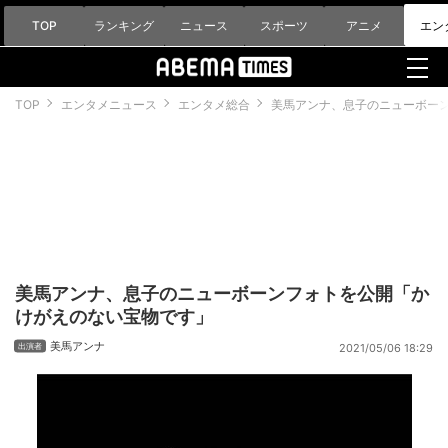
TOP
ランキング
ニュース
スポーツ
アニメ
エン
TOP
エンタメニュース
エンタメ総合
美馬アンナ、息子のニューボー
美馬アンナ、息子のニューボーンフォトを公開「か
けがえのない宝物です」
美馬アンナ
2021/05/06 18:29