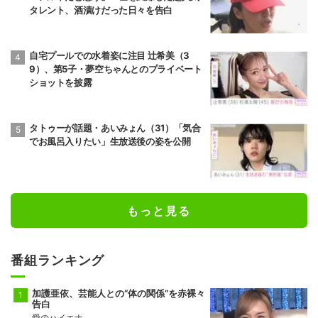
タレント、酒漬けだった日々を告白
自宅プールでの水着姿に注目 辻希美（3
9）、第5子・夢空ちゃんとのプライベート
ショットを披露
タトゥーが話題・あいみょん（31）「気合
でお風呂入りたい」生放送後の姿を公開
もっと見る
番組ランキング
加護亜依、芸能人との“体の関係”を赤裸々
告白
愛のハイエナ