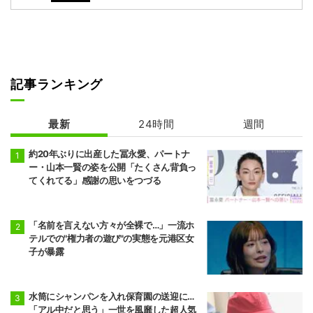
記事ランキング
最新
24時間
週間
約20年ぶりに出産した冨永愛、パートナ
ー・山本一賢の姿を公開「たくさん背負っ
てくれてる」感謝の思いをつづる
「名前を言えない方々が全裸で…」一流ホ
テルでの"権力者の遊び"の実態を元港区女
子が暴露
水筒にシャンパンを入れ保育園の送迎に…
「アル中だと思う」一世を風靡した超人気