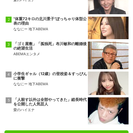
“体重72キロの北川景子”ぽっちゃり体型公
表の理由
ななにー 地下ABEMA
「ゴミ屋敷」「孤独死」布川敏和の離婚後
の絶望生活
ABEMAエンタメ
小学生ギャル（12歳）の登校姿＆すっぴん
に衝撃
ななにー 地下ABEMA
「人殺す以外は全部やってきた」総長時代
を公開した人気芸人
愛のハイエナ