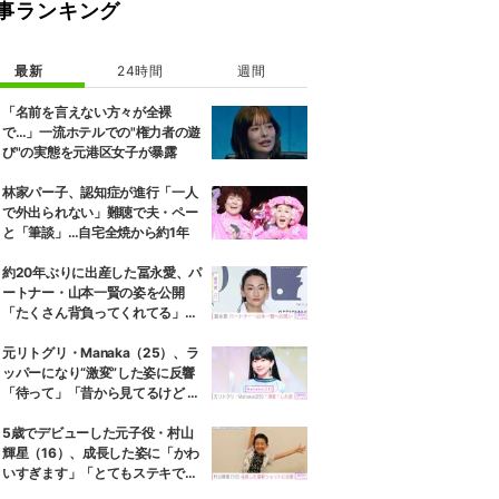
事ランキング
最新
24時間
週間
「名前を言えない方々が全裸
で…」一流ホテルでの"権力者の遊
び"の実態を元港区女子が暴露
林家パー子、認知症が進行「一人
で外出られない」難聴で夫・ペー
と「筆談」…自宅全焼から約1年
約20年ぶりに出産した冨永愛、パ
ートナー・山本一賢の姿を公開
「たくさん背負ってくれてる」感
謝の思いをつづる
元リトグリ・Manaka（25）、ラ
ッパーになり“激変”した姿に反響
「待って」「昔から見てるけど 最
近ずっと可愛くなってる」
5歳でデビューした元子役・村山
輝星（16）、成長した姿に「かわ
いすぎます」「とてもステキで
す」などの反響