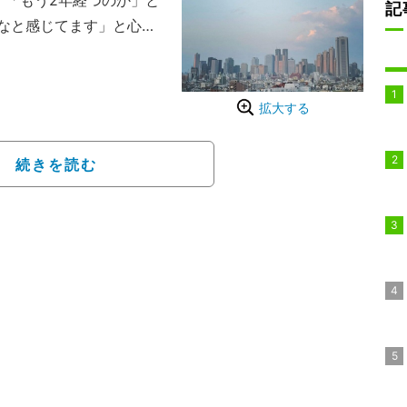
、「もう2年経つのか」と
記
なと感じてます」と心境
との思い出話をしまし
たらお父さんと関係ない
拡大する
ま、それもいい」「きっ
ると思います。いや、怒
続きを読む