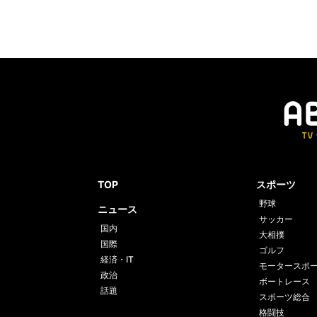
TOP
スポーツ
野球
ニュース
サッカー
国内
大相撲
国際
ゴルフ
経済・IT
モータースポ
政治
ボートレース
話題
スポーツ総合
格闘技