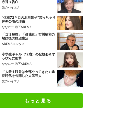
赤裸々告白
愛のハイエナ
“体重72キロの北川景子”ぽっちゃり
体型公表の理由
ななにー 地下ABEMA
「ゴミ屋敷」「孤独死」布川敏和の
離婚後の絶望生活
ABEMAエンタメ
小学生ギャル（12歳）の登校姿＆す
っぴんに衝撃
ななにー 地下ABEMA
「人殺す以外は全部やってきた」総
長時代を公開した人気芸人
愛のハイエナ
もっと見る