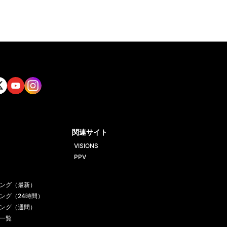
tt
Yout
Insta
ube
gram
関連サイト
VISIONS
PPV
ング（最新）
ング（24時間）
ング（週間）
一覧