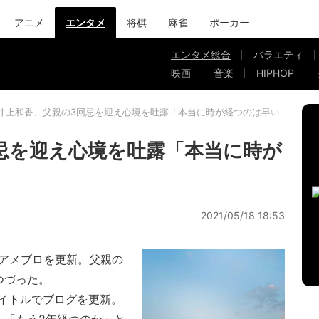
アニメ
エンタメ
将棋
麻雀
ポーカー
エンタメ総合
バラエティ
映画
音楽
HIPHOP
井上和香、父親の3回忌を迎え心境を吐露「本当に時が経つのは早い」
忌を迎え心境を吐露「本当に時が
2021/05/18 18:53
アメブロを更新。父親の
つづった。
イトルでブログを更新。