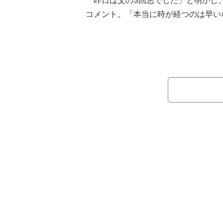
「昨日は父の3回忌でした」と明かし
コメント。「本当に時が経つのは早い
をつづった。
続けて「仕事終わりに姉とお父さん
た。くだらない話をしすぎて、気づい
話で盛り上がってました」と述べ、「
とお父さんも呆れながら笑ってくれて
ってるかな？」とつづった。