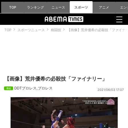
TOP
ランキング
ニュース
スポーツ
アニメ
エン
TOP
スポーツニュース
格闘技
【画像】荒井優希の必殺技「ファイナ
【画像】荒井優希の必殺技「ファイナリー」
DDTプロレス
,
プロレス
2021/06/03 17:07