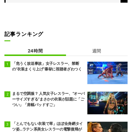
記事ランキング
24時間
週間
「危うく放送事故」女子レスラー、禁断
の“衣装まくり上げ”暴挙に視聴者ざわつく
まるで空調服？ 人気女子レスラー、“オーバ
ーサイズすぎる”まさかの衣装が話題に「ご
つい」「肩幅パッドすご」
「とんでもない衣装で草」ほぼ全身網タイ
ツ姿…ラテン系美女レスラーの電撃復帰が