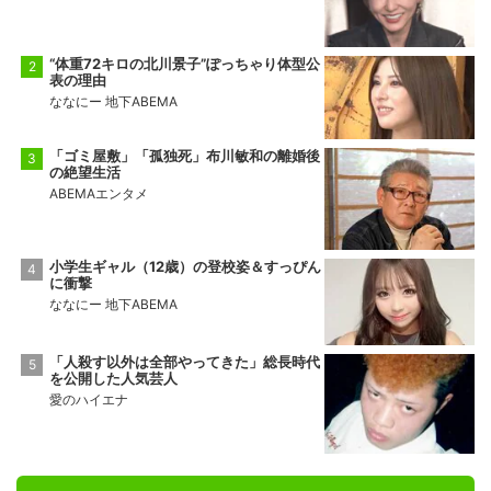
“体重72キロの北川景子”ぽっちゃり体型公
表の理由
ななにー 地下ABEMA
「ゴミ屋敷」「孤独死」布川敏和の離婚後
の絶望生活
ABEMAエンタメ
小学生ギャル（12歳）の登校姿＆すっぴん
に衝撃
ななにー 地下ABEMA
「人殺す以外は全部やってきた」総長時代
を公開した人気芸人
愛のハイエナ