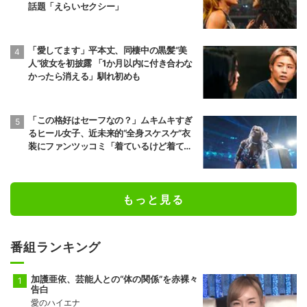
話題「えらいセクシー」
「愛してます」平本丈、同棲中の黒髪“美
人”彼女を初披露 「1か月以内に付き合わな
かったら消える」馴れ初めも
「この格好はセーフなの？」ムキムキすぎ
るヒール女子、近未来的“全身スケスケ”衣
装にファンツッコミ「着ているけど着てい
ない感…」
もっと見る
番組ランキング
加護亜依、芸能人との“体の関係”を赤裸々
告白
愛のハイエナ