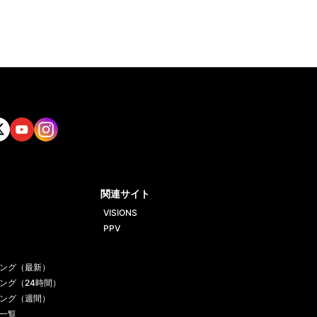
tt
Yout
Insta
ube
gram
関連サイト
VISIONS
PPV
ング（最新）
ング（24時間）
ング（週間）
一覧