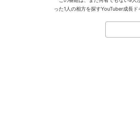
この番組は、まだ何者でもない9人がYo
った1人の相方を探すYouTuber成
晶である動画が評価される世界で、誰
に奮闘する男女の姿を追いかける。先輩Y
まつわる様々な課題や、視聴者の心を
を伝授してもらいながら"視聴者に愛さ
るべく、9人ひとつ屋根の下で苦難を
い、時には涙を流しながら動画制作に