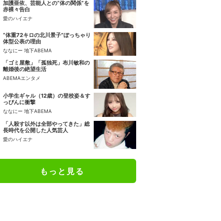
加護亜依、芸能人との“体の関係”を
赤裸々告白
愛のハイエナ
“体重72キロの北川景子”ぽっちゃり
体型公表の理由
ななにー 地下ABEMA
「ゴミ屋敷」「孤独死」布川敏和の
離婚後の絶望生活
ABEMAエンタメ
小学生ギャル（12歳）の登校姿＆す
っぴんに衝撃
ななにー 地下ABEMA
「人殺す以外は全部やってきた」総
長時代を公開した人気芸人
愛のハイエナ
もっと見る