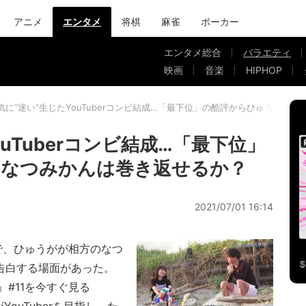
アニメ
エンタメ
将棋
麻雀
ポーカー
エンタメ総合
バラエティ
映画
音楽
HIPHOP
気に“迷い”生じたYouTuberコンビ結成…「最下位」の酷評からひゅうが＆
uTuberコンビ結成…「最下位」
＆なつみかんは巻き返せるか？
2021/07/01 16:14
で、ひゅうがが相方のなつ
告白する場面があった。
#11を今すぐ見る