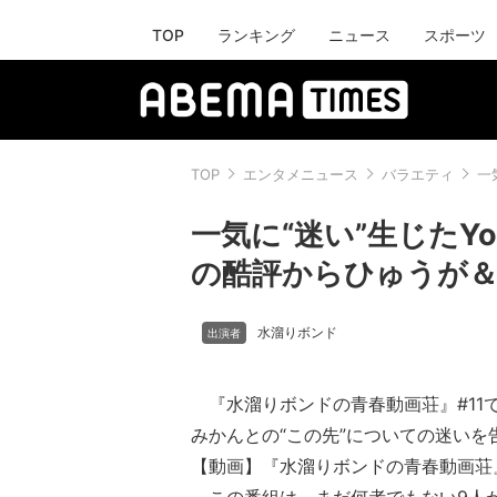
TOP
ランキング
ニュース
スポーツ
TOP
エンタメニュース
バラエティ
一
一気に“迷い”生じたYo
の酷評からひゅうが
水溜りボンド
『水溜りボンドの青春動画荘』#11
みかんとの“この先”についての迷いを
【動画】『水溜りボンドの青春動画荘』