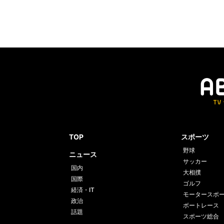
TOP
スポーツ
野球
ニュース
サッカー
国内
大相撲
国際
ゴルフ
経済・IT
モータースポ
政治
ボートレース
話題
スポーツ総合