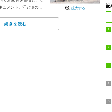
uTuberを目指し、た
記
長ドキュメント。汗と涙の結
拡大する
かに見つけてもらうため
ouTuberに動画制作に
続きを読む
掴む動画制作のノウハウ
れるクリエイター"にな
乗り越え友情を深め合
打ち込んでいく。