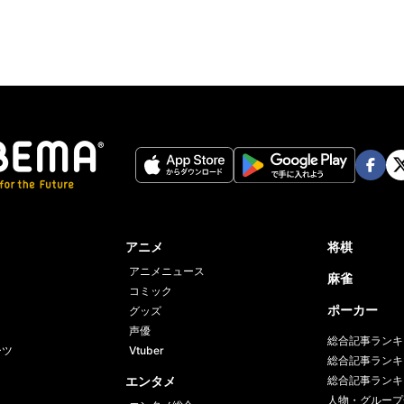
Face
Twi
book
er
アニメ
将棋
アニメニュース
麻雀
コミック
ポーカー
グッズ
声優
総合記事ランキ
ーツ
Vtuber
総合記事ランキ
エンタメ
総合記事ランキ
人物・グループ