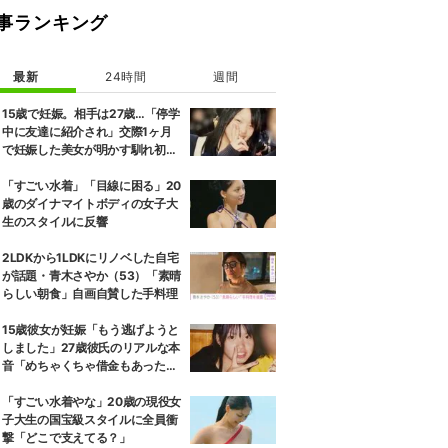
事ランキング
最新
24時間
週間
15歳で妊娠。相手は27歳…「停学
中に友達に紹介され」交際1ヶ月
で妊娠した美女が明かす馴れ初め
に「だいぶ危ねーよ！」小森純も
絶句
「すごい水着」「目線に困る」20
歳のダイナマイトボディの女子大
生のスタイルに反響
2LDKから1LDKにリノベした自宅
が話題・青木さやか（53）「素晴
らしい朝食」自画自賛した手料理
15歳彼女が妊娠「もう逃げようと
しました」27歳彼氏のリアルな本
音「めちゃくちゃ借金もあったの
で…」
「すごい水着やな」20歳の現役女
子大生の国宝級スタイルに全員衝
撃「どこで支えてる？」