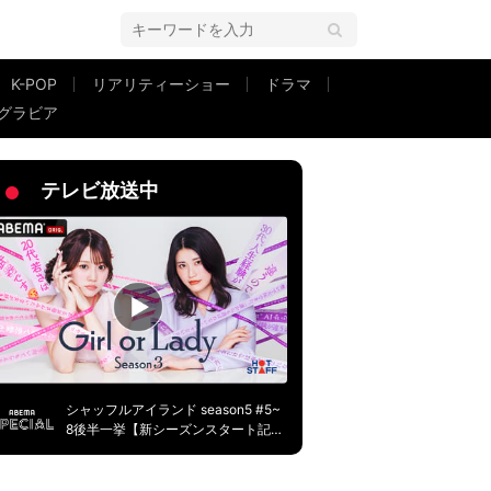
K-POP
リアリティーショー
ドラマ
グラビア
なつみかんは巻き返せるか？
テレビ放送中
シャッフルアイランド season5 #5~
8後半一挙【新シーズンスタート記
念】