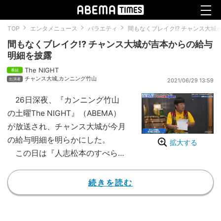
TOP
エンタメニュース
バラエティ
間もなくブレイク!? チャンス大
間もなくブレイク!? チャンス大城が吉本からの給与
明細を披露
The NIGHT
チャンス大城
,
カンニング竹山
2021/06/29 13:59
26日深夜、『カンニング竹山
の土曜The NIGHT』（ABEMA）
が放送され、チャンス大城が今月
の給与明細を明らかにした。
拡大する
この日は『人志松本のすべらな
い話』（フジテレビ系）に出演す
るなどして日の目を見はじめてい
続きを読む
る、芸歴32年46歳の大城を特
集。ゲストに大城と、大城と同じ
く地下芸人として活動している、