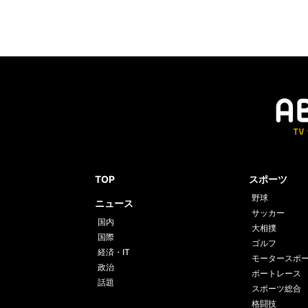
TOP
スポーツ
野球
ニュース
サッカー
国内
大相撲
国際
ゴルフ
経済・IT
モータースポ
政治
ボートレース
話題
スポーツ総合
格闘技