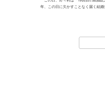
この日、野々村は「19回目の結婚記
年、この日に欠かすことなく届く結婚
お花。私の好きな八重咲きのトルコ
カードも19枚目」と述べ、届いた花
たメッセージカードを公開。「ウエデ
ケを手に取った時のあの気持ちを、ま
しました」とつづった。