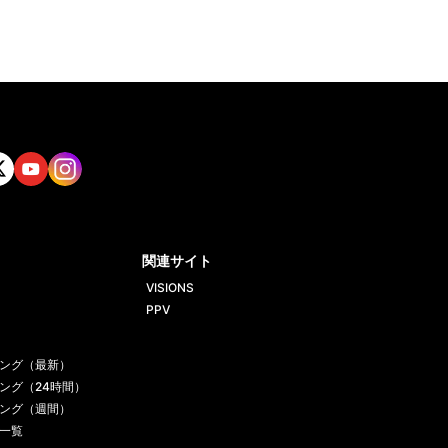
tt
Yout
Insta
ube
gram
関連サイト
VISIONS
PPV
ング（最新）
ング（24時間）
ング（週間）
一覧