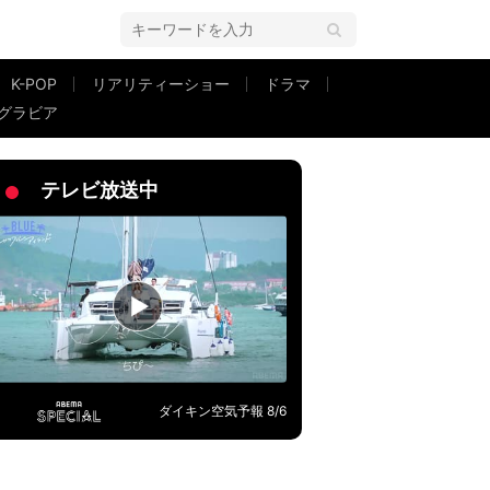
K-POP
リアリティーショー
ドラマ
グラビア
改めて尊敬します」
テレビ放送中
ダイキン空気予報 8/6