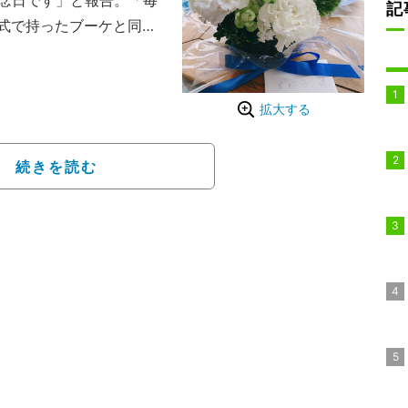
念日です」と報告。「毎
記
式で持ったブーケと同じ
桔梗とブルースターです
束や「友紀子様」と書かれ
ィングドレスを着てブー
拡大する
た今日も鮮やかに思い出
続きを読む