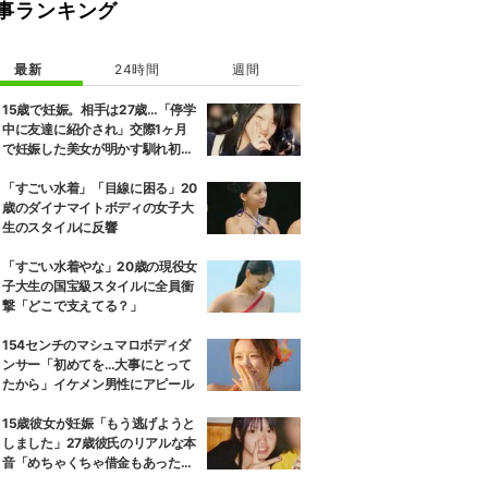
事ランキング
最新
24時間
週間
15歳で妊娠。相手は27歳…「停学
中に友達に紹介され」交際1ヶ月
で妊娠した美女が明かす馴れ初め
に「だいぶ危ねーよ！」小森純も
絶句
「すごい水着」「目線に困る」20
歳のダイナマイトボディの女子大
生のスタイルに反響
「すごい水着やな」20歳の現役女
子大生の国宝級スタイルに全員衝
撃「どこで支えてる？」
154センチのマシュマロボディダ
ンサー「初めてを…大事にとって
たから」イケメン男性にアピール
15歳彼女が妊娠「もう逃げようと
しました」27歳彼氏のリアルな本
音「めちゃくちゃ借金もあったの
で…」