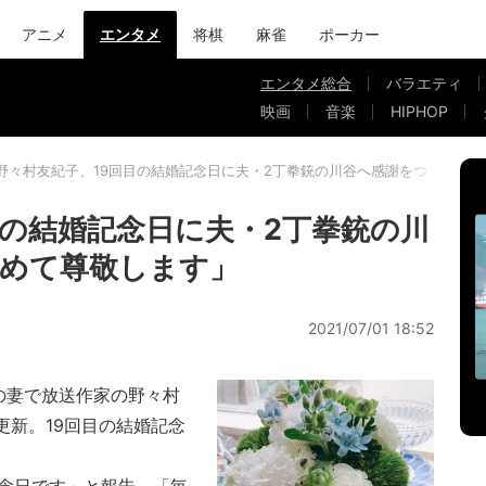
アニメ
エンタメ
将棋
麻雀
ポーカー
エンタメ総合
バラエティ
映画
音楽
HIPHOP
野々村友紀子、19回目の結婚記念日に夫・2丁拳銃の川谷へ感謝をつづる「
目の結婚記念日に夫・2丁拳銃の川
めて尊敬します」
2021/07/01 18:52
の妻で放送作家の野々村
更新。19回目の結婚記念