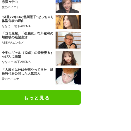
赤裸々告白
愛のハイエナ
“体重72キロの北川景子”ぽっちゃり
体型公表の理由
ななにー 地下ABEMA
「ゴミ屋敷」「孤独死」布川敏和の
離婚後の絶望生活
ABEMAエンタメ
小学生ギャル（12歳）の登校姿＆す
っぴんに衝撃
ななにー 地下ABEMA
「人殺す以外は全部やってきた」総
長時代を公開した人気芸人
愛のハイエナ
もっと見る