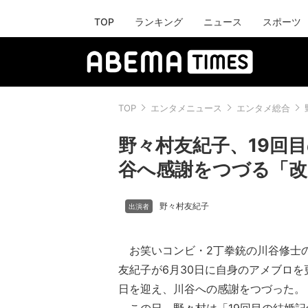
TOP
ランキング
ニュース
スポーツ
TOP
エンタメニュース
エンタメ総合
野々村友紀子、19回
谷へ感謝をつづる「改
野々村友紀子
お笑いコンビ・2丁拳銃の川谷修士
友紀子が6月30日に自身のアメブロを
日を迎え、川谷への感謝をつづった。