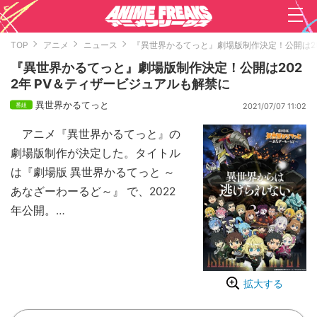
TOP
アニメ
ニュース
『異世界かるてっと』劇場版制作決定！公開は20
『異世界かるてっと』劇場版制作決定！公開は202
2年 PV＆ティザービジュアルも解禁に
異世界かるてっと
2021/07/07 11:02
アニメ『異世界かるてっと』の
劇場版制作が決定した。タイトル
は『劇場版 異世界かるてっと ～
あなざーわーるど～』 で、2022
年公開。
【動画】アニメ『異世界かるてっ
と』全話配信中
『異世界かるてっと』は、人気
拡大する
異世界作品『オーバーロード』
『この素晴らしい世界に祝福