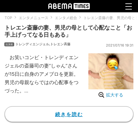
TOP
エンタメニュース
エンタメ総合
トレエン斎藤の妻、男児の母と
トレエン斎藤の妻、男児の母として心配なこと「お
手上げってなる日もある」
トレンディエンジェル
,
トレエン斉藤
2021/07/16 19:31
お笑いコンビ・トレンディエン
ジェルの斎藤司の妻“しゃん”さん
が15日に自身のアメブロを更新。
男児の母親ならではの心配事をつ
づった。
拡大する
【動画】ママがいない48時間！
仕事一筋だったパパの子育て奮闘
続きを読む
記
14日のブログでしゃんさんは
「るいくんが夜に高熱出てファス