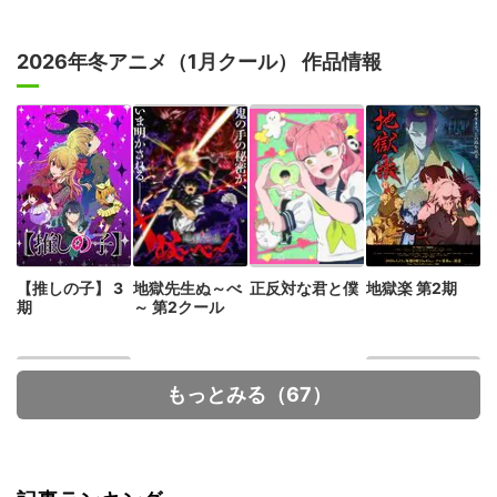
2026年冬アニメ（1月クール） 作品情報
【推しの子】 3
地獄先生ぬ～べ
正反対な君と僕
地獄楽 第2期
期
～ 第2クール
もっとみる（67）