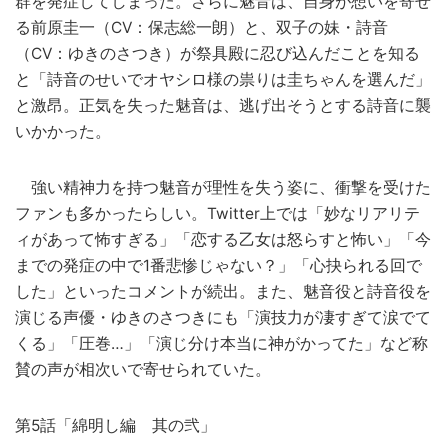
群を発症してしまった。さらに魅音は、自身が想いを寄せ
る前原圭一（CV：保志総一朗）と、双子の妹・詩音
（CV：ゆきのさつき）が祭具殿に忍び込んだことを知る
と「詩音のせいでオヤシロ様の祟りは圭ちゃんを選んだ」
と激昂。正気を失った魅音は、逃げ出そうとする詩音に襲
いかかった。
強い精神力を持つ魅音が理性を失う姿に、衝撃を受けた
ファンも多かったらしい。Twitter上では「妙なリアリテ
ィがあって怖すぎる」「恋する乙女は怒らすと怖い」「今
までの発症の中で1番悲惨じゃない？」「心抉られる回で
した」といったコメントが続出。また、魅音役と詩音役を
演じる声優・ゆきのさつきにも「演技力が凄すぎて涙でて
くる」「圧巻…」「演じ分け本当に神がかってた」など称
賛の声が相次いで寄せられていた。
第5話「綿明し編 其の弐」