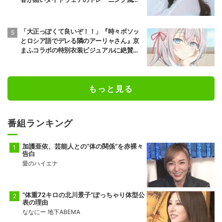
公開
「大正っぽくて良いぞ！！」『時々ボソッ
とロシア語でデレる隣のアーリャさん』京
まふコラボの特別衣装ビジュアルに絶賛の
声
もっと見る
番組ランキング
加護亜依、芸能人との“体の関係”を赤裸々
告白
愛のハイエナ
“体重72キロの北川景子”ぽっちゃり体型公
表の理由
ななにー 地下ABEMA