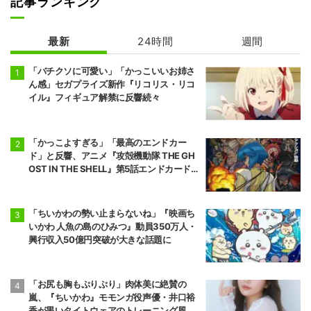
記事ランキング
超かぐや姫!
貴族転生 ～恵ま
れた生まれから
最新
24時間
週間
最強の力を得る
～
「バチクソに可愛い」「かっこいいお姉さ
ん感」セガプライズ新作『リコリス・リコ
イル』フィギュア解禁に反響続々
「かっこよすぎる」「最高のエンドカー
ド」と反響、アニメ『攻殻機動隊 THE GH
OST IN THE SHELL』第5話エンドカード公
開
「ちいかわの勢い止まらないね」『映画ち
いかわ 人魚の島のひみつ』動員350万人・
興行収入50億円突破が大きな話題に
「お尻も胸もぷりぷり」肉体美に絶賛の
嵐、『ちいかわ』モモンガ役声優・井口裕
香が黒いタイトウェアのトレーニング風景