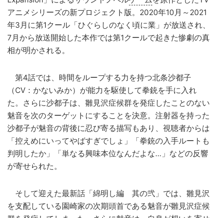
アニメシリーズの新プロジェクト版。2020年10月～2021
年3月に第1クール「ひぐらしのなく頃に業」が放送され、
7月から放送開始した本作では第1クールで起きた惨劇の真
相が明かされる。
第4話では、時間をループする力を持つ北条沙都子
（CV：かないみか）が能力を駆使して拳銃を手に入れ
た。さらに沙都子は、雛見沢症候群を発症したことのない
魅音を次のターゲットにすることを決意。注射器を持った
沙都子が魅音の背後に忍び寄る描写もあり、視聴者からは
「控えめにいってやばすぎでしょ」「拳銃の入手ルートも
判明したか」「単なる興味本位なんだよな…」などの反響
が寄せられた。
そして迎えた最新話「綿明し編 其の弐」では、雛見沢
を支配している園崎家の次期頭首である魅音が雛見沢症候