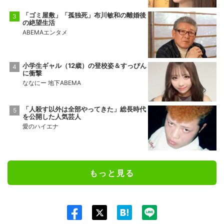
「ゴミ屋敷」「孤独死」布川敏和の離婚後
の絶望生活
ABEMAエンタメ
小学生ギャル（12歳）の登校姿＆すっぴん
に衝撃
ななにー 地下ABEMA
「人殺す以外は全部やってきた」総長時代
を公開した人気芸人
愛のハイエナ
もっと見る