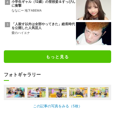
小学生ギャル（12歳）の登校姿＆すっぴん
に衝撃
ななにー 地下ABEMA
「人殺す以外は全部やってきた」総長時代
を公開した人気芸人
愛のハイエナ
もっと見る
フォトギャラリー
この記事の写真をみる（5枚）