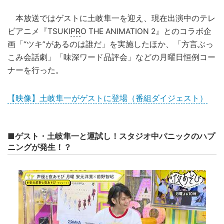
本放送ではゲストに土岐隼一を迎え、現在出演中のテレ
ビアニメ『TSUKI
PR
O THE ANIMATION 2』とのコラボ企
画「“ツキ”があるのは誰だ」を実施したほか、「方言ぶっ
こみ会話劇」「味深ワード品評会」などの月曜日恒例コー
ナーを行った。
【映像】土岐隼一がゲストに登場（番組ダイジェスト）
■ゲスト・土岐隼一と運試し！スタジオ中パニックのハプ
ニングが発生！？