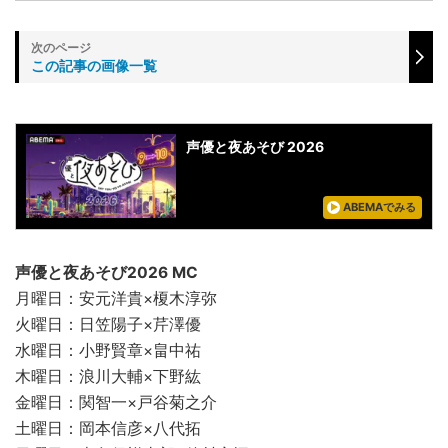
この記事の画像一覧
声優と夜あそび 2026
ABEMAでみる
声優と夜あそび2026 MC
月曜日：安元洋貴×榎木淳弥
火曜日：日笠陽子×芹澤優
水曜日：小野賢章×畠中祐
木曜日：浪川大輔×下野紘
金曜日：関智一×戸谷菊之介
土曜日：岡本信彦×八代拓