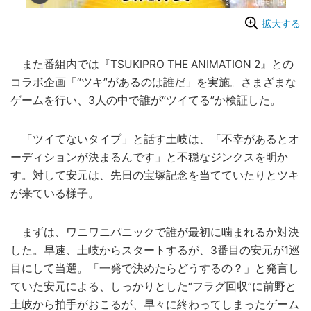
拡大する
また番組内では『TSUKIPRO THE ANIMATION 2』との
コラボ企画「“ツキ”があるのは誰だ」を実施。さまざまな
ゲーム
を行い、3人の中で誰が“ツイてる”か検証した。
「ツイてないタイプ」と話す土岐は、「不幸があるとオ
ーディションが決まるんです」と不穏なジンクスを明か
す。対して安元は、先日の宝塚記念を当てていたりとツキ
が来ている様子。
まずは、ワニワニパニックで誰が最初に噛まれるか対決
した。早速、土岐からスタートするが、3番目の安元が1巡
目にして当選。「一発で決めたらどうするの？」と発言し
ていた安元による、しっかりとした“フラグ回収”に前野と
土岐から拍手がおこるが、早々に終わってしまったゲーム