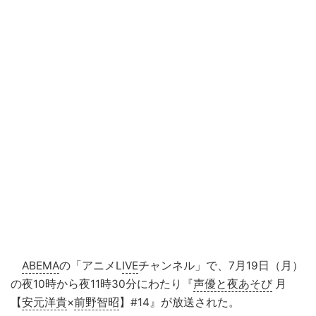
ABEMA
の「アニメL
IVE
チャンネル」で、7月19日（月）
の夜10時から夜11時30分にわたり『
声優と夜あそび
月
【
安元洋貴
×
前野智昭
】#14』が放送された。