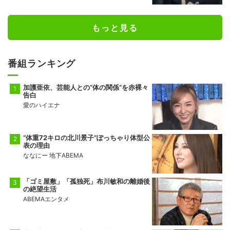
もっと見る
番組ランキング
加護亜依、芸能人との“体の関係”を赤裸々
告白
愛のハイエナ
“体重72キロの北川景子”ぽっちゃり体型公
表の理由
ななにー 地下ABEMA
「ゴミ屋敷」「孤独死」布川敏和の離婚後
の絶望生活
ABEMAエンタメ