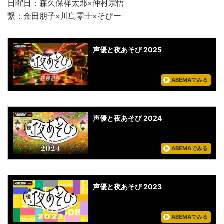
日曜日：森久保祥太郎×仲村宗悟
繋：金田朋子×川島零士×そびー
声優と夜あそび 2025
ABEMAでみる
声優と夜あそび 2024
ABEMAでみる
声優と夜あそび 2023
ABEMAでみる