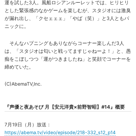
運を試した3人。風船ロシアンルーレットでは、ヒリヒリ
とした緊張感のなかゲームを楽しむが、スタジオには激臭
が漏れ出し、「クセェェェ」「やば（笑）」と3人ともパ
ニックに。
そんなハプニングもありながらコーナー楽しんだ3人
は、「スタジオは匂いと戦ってますじゃねーよ！」と、愚
痴をこぼしつつ「運がつきましたね」と笑顔でコーナーを
締めていた。
(C)AbemaTV,Inc.
『声優と夜あそび 月【安元洋貴×前野智昭】#14』概要
7月19日（月）放送：
https://abema.tv/video/episode/218-332_s12_p14