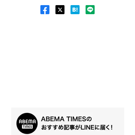
Twit
ter