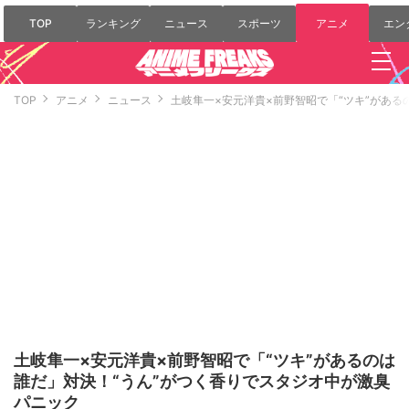
TOP
ランキング
ニュース
スポーツ
アニメ
エン
TOP
アニメ
ニュース
土岐隼一×安元洋貴×前野智昭で「“ツキ”がある
土岐隼一×安元洋貴×前野智昭で「“ツキ”があるのは
誰だ」対決！“うん”がつく香りでスタジオ中が激臭
パニック