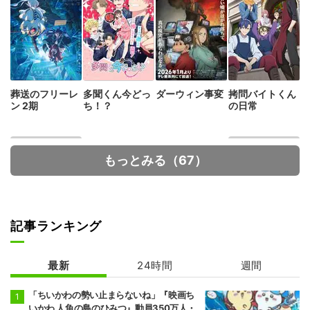
葬送のフリーレ
多聞くん今どっ
ダーウィン事変
拷問バイトくん
ン 2期
ち！？
の日常
もっとみる（67）
記事ランキング
ゴールデンカム
魔術師クノンは
イ 最終章
見えている
最新
24時間
週間
「ちいかわの勢い止まらないね」『映画ち
いかわ 人魚の島のひみつ』動員350万人・