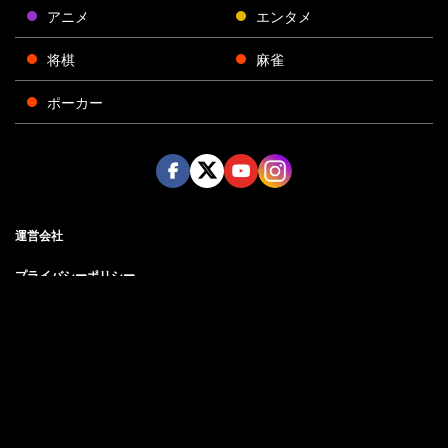
アニメ
エンタメ
将棋
麻雀
ポーカー
Face
Twitt
Yout
Insta
運営会社
boo
er
ube
gra
k
m
プライバシーポリシー
プライバシー設定
お問い合わせ
©AbemaTV, Inc.