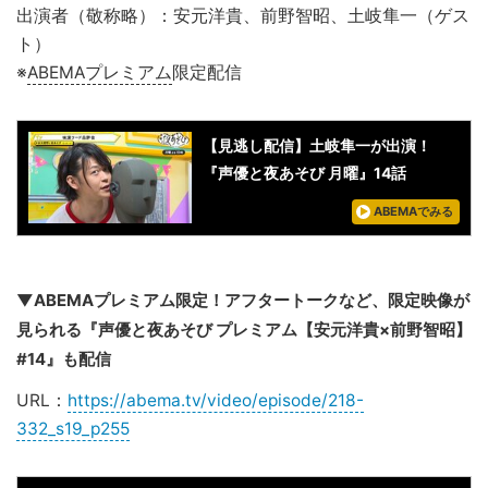
出演者（敬称略）：安元洋貴、前野智昭、土岐隼一（ゲス
ト）
※
ABEMAプレミアム
限定配信
【見逃し配信】土岐隼一が出演！
『声優と夜あそび 月曜』14話
ABEMAでみる
▼ABEMAプレミアム限定！アフタートークなど、限定映像が
見られる『声優と夜あそび プレミアム【安元洋貴×前野智昭】
#14』も配信
URL：
https://abema.tv/video/episode/218-
332_s19_p255