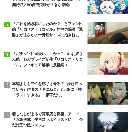
興行収入50億円突破が大きな話題に
「これを抱き枕にしたのか？」とファン困
惑『リコリス・リコイル』作中の銘酒「泥
酔」がまさかの一升瓶サイズの抱き枕に
「バチクソに可愛い」「かっこいいお姉さ
ん感」セガプライズ新作『リコリス・リコ
イル』フィギュア解禁に反響続々
本編よりも知性を感じさせる!?『妹は知っ
ている』作者の『ヤニねこ』3人娘に「神
イラストすぎる」「豪華だな」
着こなしがまるで高級店と反響、アニメ
『呪術廻戦』牛角コラボイラストに「五条
だけ五つ星シェフ」