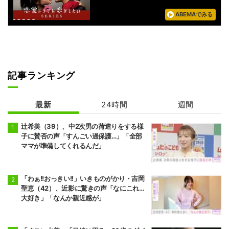
ABEMAでみる
記事ランキング
最新
24時間
週間
辻希美（39）、中2次男の荷造りをする様
子に賛否の声「すんごい過保護…」「全部
ママが準備してくれるんだ」
「わぁ!!おっきい!!」いきものがかり・吉岡
聖恵（42）、近影に驚きの声「なにこれ…
大好き」「なんか親近感が」