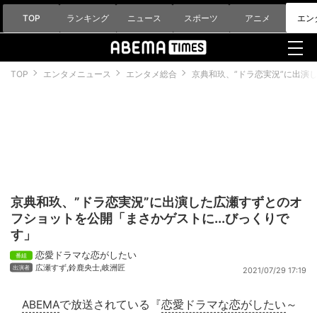
TOP
ランキング
ニュース
スポーツ
アニメ
エン
TOP
エンタメニュース
エンタメ総合
京典和玖、”ドラ恋実況”に出演
京典和玖、”ドラ恋実況”に出演した広瀬すずとのオ
フショットを公開「まさかゲストに...びっくりで
す」
恋愛ドラマな恋がしたい
広瀬すず
,
鈴鹿央士
,
岐洲匠
2021/07/29 17:19
ABEMA
で放送されている『
恋愛ドラマな恋がしたい
～