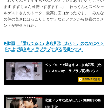
「わくくん～！すずちゃんとのオフショありがとうござい
ます すずちゃん可愛いすぎます…」「わっくんとスペシャ
ルゲストさんのトーク、最高に面白かったです」「みんな
の仲の良さにほっこりします」などファンから歓喜のコメ
ントが寄せられた。
▶︎動画：「愛してるよ」京典和玖（わく）、ののかにベッ
ドの上で囁きキス ラブラブすぎる同棲ハウス
ベッドの上で囁きキス…京典和玖（わ
く）＆ののか、ラブラブ同棲ハウス
ABEMAでみる
恋愛ドラマな恋がしたい SERIES Offi
cial Site