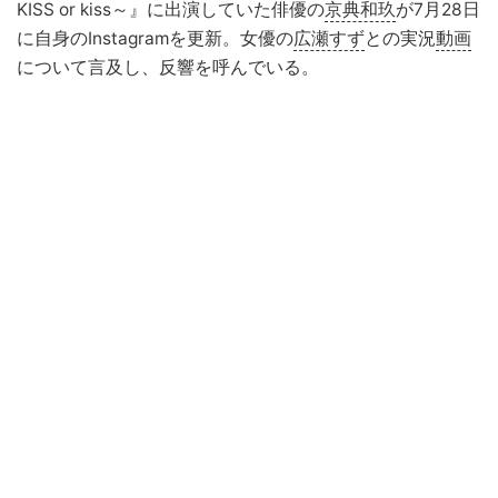
KISS or kiss～』に出演していた俳優の
京典和玖
が7月28日
に自身のInstagramを更新。女優の
広瀬すず
との実況
動画
について言及し、反響を呼んでいる。