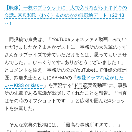
【映像】一枚のブラケットに二人で入りながらドキドキの
会話…京典和玖（わく）＆ののかの似顔絵デート（22:43
～）
同投稿で京典は、「YouTubeフォスファミ動画、みてい
ただけましたか？まさかゲストに、事務所の大先輩のすず
さんがサプライズで来ていただけるとは、思ってもいませ
んでした。。びっくりです...ありがとうございました！」
とコメントを添え、事務所の公式YouTubeにて俳優の
岐洲
匠
、
鈴鹿央士
とともにABEMAの『
恋愛ドラマな恋がした
い～KISS or kiss～
』を実況する”
ドラ恋
実況動画”に、事務
所の先輩である広瀬が出演してくれたことを報告。「写真
はその時のオフショットです！」と広瀬を囲んだ4ショッ
トを披露した。
そんな京典の投稿には、「最高な事務所すぎて、、」