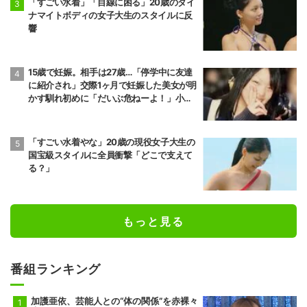
「すごい水着」「目線に困る」20歳のダイ
ナマイトボディの女子大生のスタイルに反
響
15歳で妊娠。相手は27歳…「停学中に友達
に紹介され」交際1ヶ月で妊娠した美女が明
かす馴れ初めに「だいぶ危ねーよ！」小森
純も絶句
「すごい水着やな」20歳の現役女子大生の
国宝級スタイルに全員衝撃「どこで支えて
る？」
もっと見る
番組ランキング
加護亜依、芸能人との“体の関係”を赤裸々