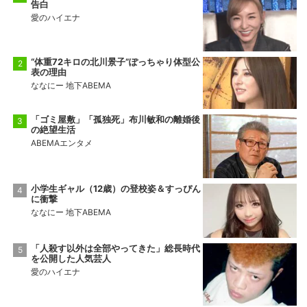
告白
愛のハイエナ
“体重72キロの北川景子”ぽっちゃり体型公
表の理由
ななにー 地下ABEMA
「ゴミ屋敷」「孤独死」布川敏和の離婚後
の絶望生活
ABEMAエンタメ
小学生ギャル（12歳）の登校姿＆すっぴん
に衝撃
ななにー 地下ABEMA
「人殺す以外は全部やってきた」総長時代
を公開した人気芸人
愛のハイエナ