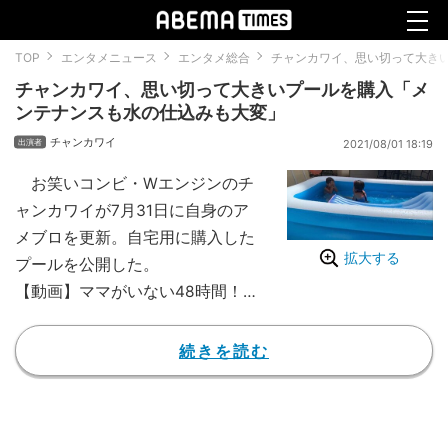
TOP
エンタメニュース
エンタメ総合
チャンカワイ、思い切って大き
チャンカワイ、思い切って大きいプールを購入「メ
ンテナンスも水の仕込みも大変」
チャンカワイ
2021/08/01 18:19
お笑いコンビ・Wエンジンのチ
ャンカワイが7月31日に自身のア
メブロを更新。自宅用に購入した
拡大する
プールを公開した。
【動画】ママがいない48時間！
仕事一筋だったパパの子育て奮闘
記
続きを読む
この日、チャンは「どうも、お
久しぶりです！皆さん元気でした
か？？」と切り出し「ブログの空