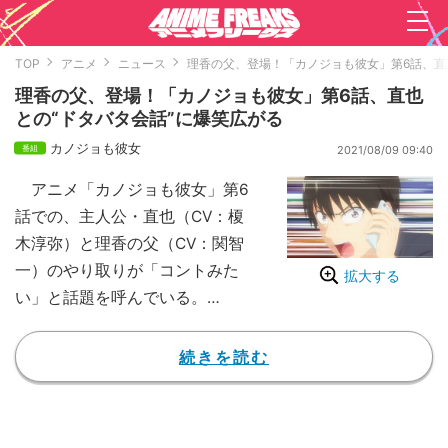
TOP
アニメ
ニュース
理香の父、登場！「カノジョも彼女」第6話、直
理香の父、登場！「カノジョも彼女」第6話、直也
との“ドタバタ会話”に爆笑広がる
カノジョも彼女
2021/08/09 09:40
アニメ「カノジョも彼女」第6
話での、主人公・直也（CV：榎
木淳弥）と理香の父（CV：関智
一）のやり取りが「コントみた
拡大する
い」と話題を呼んでいる。
【動画】直也と理香の父によるド
タバタトーク「カノジョも彼女」
続きを読む
第6話
アニメ「カノジョも彼女」は、
「週刊少年マガジン」（講談社）