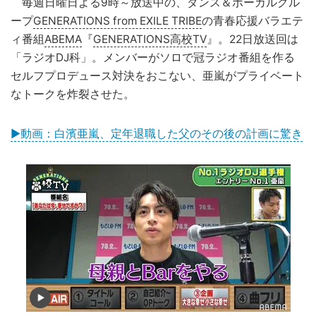
毎週日曜日よる9時～放送中の、ダンス＆ボーカルグル
ープ
GENERATIONS from EXILE TRIBE
の青春応援バラエテ
ィ番組
ABEMA
『
GENERATIONS高校TV
』。22日放送回は
「ラジオDJ科」。メンバーがソロで冠ラジオ番組を作る
セルフプロデュース対決をおこない、亜嵐がプライベート
なトークを炸裂させた。
▶動画：白濱亜嵐、定年退職した父のその後の計画に驚き