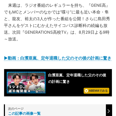
来週は、ラジオ番組のレギュラーを持ち、『GENE高』
でもMCとメンバーのなかでは“喋り”に最も近い本命・隼
と、龍友、裕太の3人が作った番組を公開！さらに島田秀
平さんをゲストにむかえたサイコパス診断科の続編も放
送。次回『GENERATIONS高校TV』は、8月29日よる9時
～放送。
▶動画：白濱亜嵐、定年退職した父のその後の計画に驚き
白濱亜嵐、定年退職した父のその後
の計画に驚き
ABEMAでみる
この記事の画像一覧