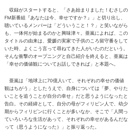
収録がスタートすると、「さあ始まりました！むさしの
FM新番組『あなたは今、幸せですか？』」と切り出し、
聴いているメンバーは「どういうこと！？」と笑いながら
も、一体何が始まるのかと興味津々。亜嵐によれば、この
タイトルの由来は、愛媛の実家で子供のころ留守番をして
いた時、よくこう言って尋ねてきた人がいたのだという。
そんな衝撃のオープニングと自己紹介を終えると、亜嵐は
「幸せの価値観についてお話しできれば」と本題へ。
亜嵐は「地球上に70億人いて、それぞれの幸せの価値
観はちがう」としたうえで、自身については「夢、やりた
いことを追うことが自分の幸せ」だと思うようになったと
告白。その経緯として、自分の母がフィリピン人で、幼少
期からフィリピンに行くことが多いなか、そこで「人間っ
ていろいろな生活があって、それぞれの幸せがあるんだな
って（思うようになった）」と振り返った。