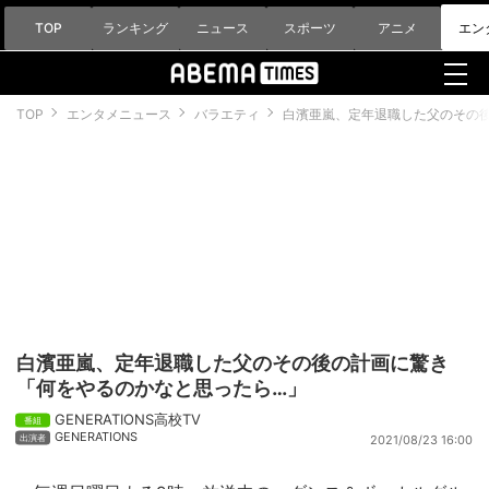
TOP
ランキング
ニュース
スポーツ
アニメ
エン
TOP
エンタメニュース
バラエティ
白濱亜嵐、定年退職した父のその
白濱亜嵐、定年退職した父のその後の計画に驚き
「何をやるのかなと思ったら…」
GENERATIONS高校TV
GENERATIONS
2021/08/23 16:00