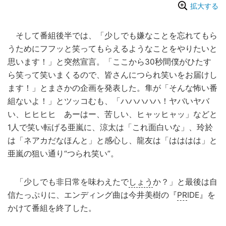
拡大する
そして番組後半では、「少しでも嫌なことを忘れてもら
うためにフフッと笑ってもらえるようなことをやりたいと
思います！」と突然宣言。「ここから30秒間僕がひたす
ら笑って笑いまくるので、皆さんにつられ笑いをお届けし
ます！」とまさかの企画を発表した。隼が「そんな怖い番
組ないよ！」とツッコむも、「ハハハハハ！ヤバいヤバ
い、ヒヒヒヒ あーはー、苦しい、ヒャッヒャッ」などと
1人で笑い転げる亜嵐に、涼太は「これ面白いな」、玲於
は「ネアカだなほんと」と感心し、龍友は「はははは」と
亜嵐の狙い通り“つられ笑い”。
「少しでも非日常を味わえたで
しょう
か？」と最後は自
信たっぷりに、エンディング曲は今井美樹の『
PR
IDE』を
かけて番組を終了した。