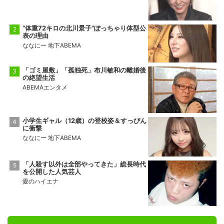
“体重72キロの北川景子”ぽっちゃり体型公
表の理由
ななにー 地下ABEMA
「ゴミ屋敷」「孤独死」布川敏和の離婚後
の絶望生活
ABEMAエンタメ
小学生ギャル（12歳）の登校姿＆すっぴん
に衝撃
ななにー 地下ABEMA
「人殺す以外は全部やってきた」総長時代
を公開した人気芸人
愛のハイエナ