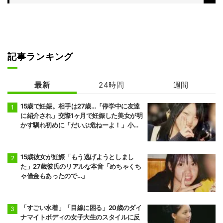
記事ランキング
最新
24時間
週間
15歳で妊娠。相手は27歳…「停学中に友達
に紹介され」交際1ヶ月で妊娠した美女が明
かす馴れ初めに「だいぶ危ねーよ！」小森
純も絶句
15歳彼女が妊娠「もう逃げようとしまし
た」27歳彼氏のリアルな本音「めちゃくち
ゃ借金もあったので…」
「すごい水着」「目線に困る」20歳のダイ
ナマイトボディの女子大生のスタイルに反