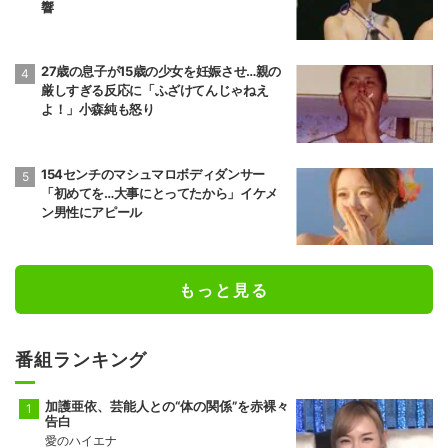
響
27歳の息子が15歳の少女を妊娠させ…親の
厳しすぎる反応に「ふざけてんじゃねえ
よ！」小森純も怒り
154センチのマシュマロボディダンサー
「初めてを…大事にとってたから」イケメ
ン男性にアピール
もっと見る
番組ランキング
加護亜依、芸能人との“体の関係”を赤裸々
告白
愛のハイエナ