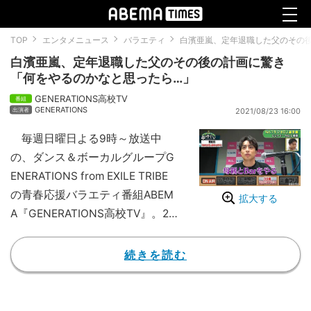
TOP
エンタメニュース
バラエティ
白濱亜嵐、定年退職した父のその
白濱亜嵐、定年退職した父のその後の計画に驚き
「何をやるのかなと思ったら…」
GENERATIONS高校TV
GENERATIONS
2021/08/23 16:00
毎週日曜日よる9時～放送中
の、ダンス＆ボーカルグループG
ENERATIONS from EXILE TRIBE
の青春応援バラエティ番組ABEM
拡大する
A『GENERATIONS高校TV』。22
日放送回は「ラジオDJ科」。メ
ンバーがソロで冠ラジオ番組を作
続きを読む
るセルフプロデュース対決をおこ
ない、亜嵐がプライベートなトー
クを炸裂させた。