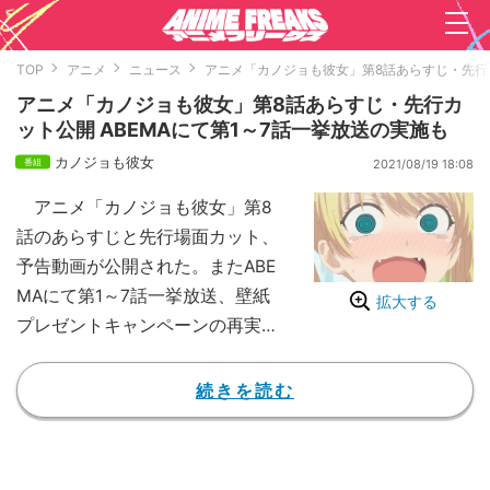
TOP
アニメ
ニュース
アニメ「カノジョも彼女」第8話あらすじ・先行カ
アニメ「カノジョも彼女」第8話あらすじ・先行カ
ット公開 ABEMAにて第1～7話一挙放送の実施も
カノジョも彼女
2021/08/19 18:08
アニメ「カノジョも彼女」第8
話のあらすじと先行場面カット、
予告動画が公開された。またABE
MAにて第1～7話一挙放送、壁紙
拡大する
プレゼントキャンペーンの再実施
も決定した。
【放送】アニメ「カノジョも彼
続きを読む
女」第8話を視聴予約
「カノジョも彼女」は、「週刊
少年マガジン」（講談社）でヒロ