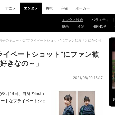
アニメ
エンタメ
将棋
麻雀
ポーカー
エンタメ総合
バラエティ
映画
音楽
HIPHOP
莉子のキュートな“プライベートショット”にファン歓喜「とにかく可愛くて
ライベートショット”にファン歓
好きなの～」
2021/08/20 15:17
19日、自身のInsta
ュートなプライベートショ
。