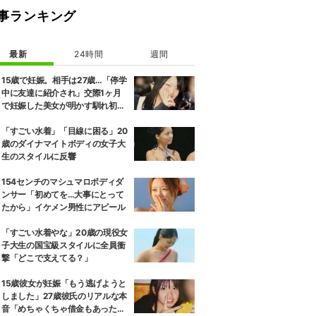
事ランキング
す」と自らコメントしつつ、久々に撮った自身のプライベートショット
最新
24時間
週間
15歳で妊娠。相手は27歳…「停学
中に友達に紹介され」交際1ヶ月
で妊娠した美女が明かす馴れ初め
に「だいぶ危ねーよ！」小森純も
絶句
「すごい水着」「目線に困る」20
歳のダイナマイトボディの女子大
生のスタイルに反響
154センチのマシュマロボディダ
ンサー「初めてを…大事にとって
たから」イケメン男性にアピール
「すごい水着やな」20歳の現役女
子大生の国宝級スタイルに全員衝
撃「どこで支えてる？」
15歳彼女が妊娠「もう逃げようと
しました」27歳彼氏のリアルな本
音「めちゃくちゃ借金もあったの