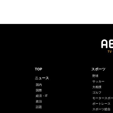
TOP
スポーツ
野球
ニュース
サッカー
国内
大相撲
国際
ゴルフ
経済・IT
モータースポ
政治
ボートレース
話題
スポーツ総合