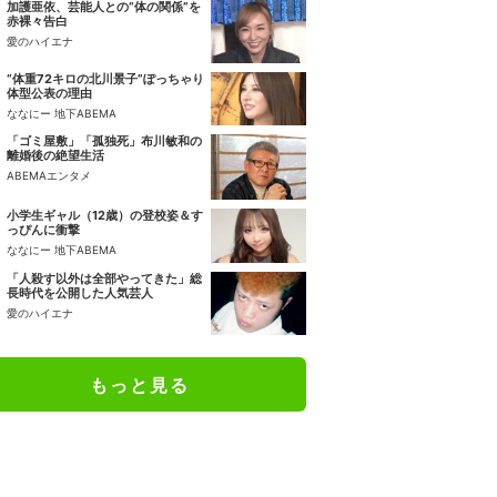
加護亜依、芸能人との“体の関係”を
赤裸々告白
愛のハイエナ
“体重72キロの北川景子”ぽっちゃり
体型公表の理由
ななにー 地下ABEMA
「ゴミ屋敷」「孤独死」布川敏和の
離婚後の絶望生活
ABEMAエンタメ
小学生ギャル（12歳）の登校姿＆す
っぴんに衝撃
ななにー 地下ABEMA
「人殺す以外は全部やってきた」総
長時代を公開した人気芸人
愛のハイエナ
もっと見る