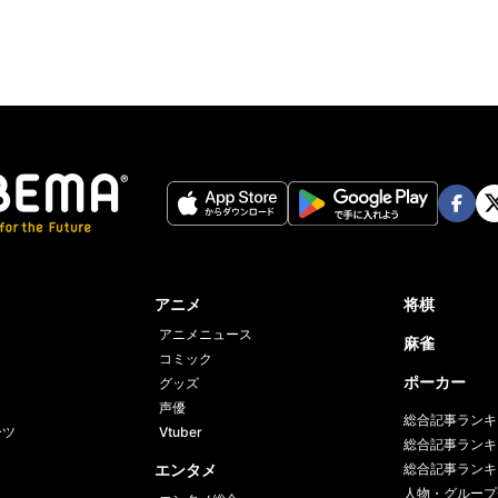
Face
Twi
book
er
アニメ
将棋
アニメニュース
麻雀
コミック
ポーカー
グッズ
声優
総合記事ランキ
ーツ
Vtuber
総合記事ランキ
エンタメ
総合記事ランキ
人物・グループ