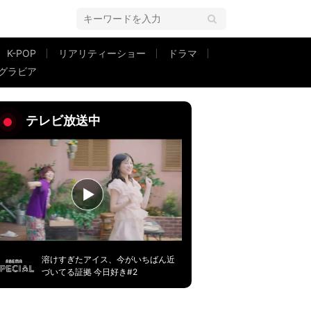
K-POP
リアリティーショー
ドラマ
グラビア
好きなの～」
テレビ放送中
溶けすぎたアイス、今がいちばん近
づいてる証拠 今日好き#2