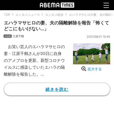
TOP
エンタメニュース
エンタメ総合
エハラマサヒロの妻、夫の隔離
エハラマサヒロの妻、夫の隔離解除を報告「怖くて
どこにもいけない…」
江原千鶴
2021/08/21 15:40
お笑い芸人の
エハラマサヒロ
の
妻・江原千鶴さんが20日に自身
のアメブロを更新。新型コロナウ
イルスに感染していたエハラの隔
拡大する
離解除を報告した。
【映像】「入院先を見つけられ
ず…」コロナ感染の妊婦、早産で
続きを読む
新生児が死亡
13日のブログで、千鶴さんはエ
ハラが新型コロナウイルスに感染