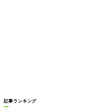
記事ランキング