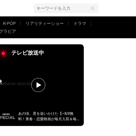
K-POP
リアリティーショー
ドラマ
グラビア
ノーマスク”の音楽フェス出演に謝罪
テレビ放送中
あの頃、君を追いかけた【~8/9無
料！青春・恋愛映画が毎月入荷＆毎
週無料】