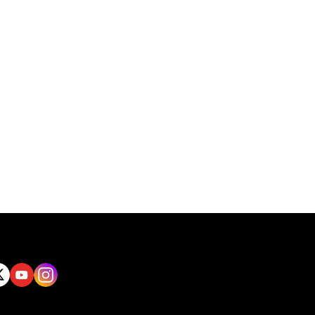
tt
Yout
Insta