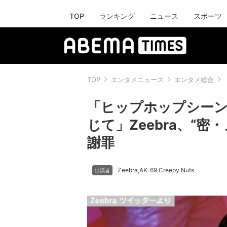
TOP
ランキング
ニュース
スポーツ
TOP
エンタメニュース
エンタメ総合
「ヒップホップシー
じて」Zeebra、“
謝罪
Zeebra
AK-69
Creepy Nuts
,
,