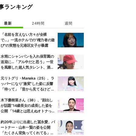
事ランキング
最新
24時間
週間
「名前を言えない方々が全裸
で…」一流ホテルでの"権力者の遊
び"の実態を元港区女子が暴露
水筒にシャンパンを入れ保育園の
送迎に…「アル中だと思う」一世
を風靡した超人気タレント、酒漬
けだった日々を告白
元リトグリ・Manaka（25）、ラ
ッパーになり“激変”した姿に反響
「待って」「昔から見てるけど 最
近ずっと可愛くなってる」
木下優樹菜さん（38）、“顔出し
が話題”14歳長女の成長した姿を
公開 「14歳とは思えぬオトナっぽ
さ」「優樹菜ちゃんにそっくりす
ぎる」など反響
約20年ぶりに出産した冨永愛、パ
ートナー・山本一賢の姿を公開
「たくさん背負ってくれてる」感