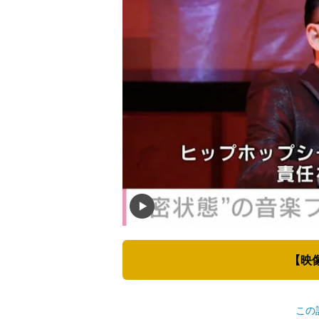
【映
この