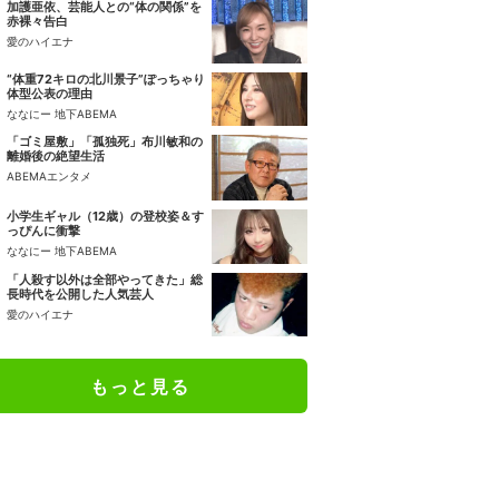
加護亜依、芸能人との“体の関係”を
赤裸々告白
愛のハイエナ
“体重72キロの北川景子”ぽっちゃり
体型公表の理由
ななにー 地下ABEMA
「ゴミ屋敷」「孤独死」布川敏和の
離婚後の絶望生活
ABEMAエンタメ
小学生ギャル（12歳）の登校姿＆す
っぴんに衝撃
ななにー 地下ABEMA
「人殺す以外は全部やってきた」総
長時代を公開した人気芸人
愛のハイエナ
もっと見る