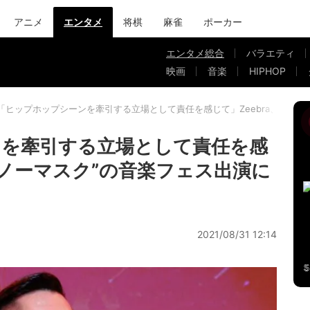
アニメ
エンタメ
将棋
麻雀
ポーカー
エンタメ総合
バラエティ
映画
音楽
HIPHOP
「ヒップホップシーンを牽引する立場として責任を感じて」Zeebra、“密・
ンを牽引する立場として責任を感
密・ノーマスク”の音楽フェス出演に
2021/08/31 12:14