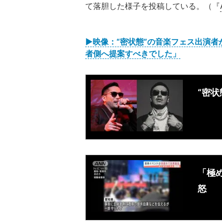
て落胆した様子を投稿している。（『
▶︎映像：“密状態”の音楽フェス出演者
者側へ提案すべきでした」
“密状
「極
怒