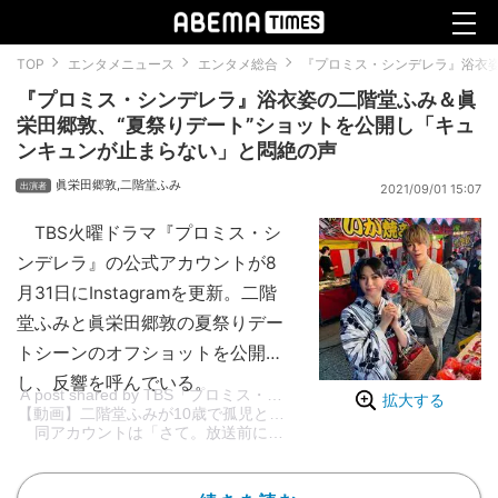
TOP
エンタメニュース
エンタメ総合
『プロミス・シンデレラ』浴衣姿
『プロミス・シンデレラ』浴衣姿の二階堂ふみ＆眞
栄田郷敦、“夏祭りデート”ショットを公開し「キュ
ンキュンが止まらない」と悶絶の声
眞栄田郷敦
,
二階堂ふみ
2021/09/01 15:07
TBS火曜ドラマ『プロミス・シ
ンデレラ』の公式アカウントが8
月31日にInstagramを更新。二階
堂ふみと眞栄田郷敦の夏祭りデー
トシーンのオフショットを公開
し、反響を呼んでいる。
A post shared by TBS「プロミス・シンデレラ」【公式】 (@pc_tbs2
拡大する
【動画】二階堂ふみが10歳で孤児となった少女・花を熱演！映画『
同アカウントは「さて。放送前に予告した通り、夏祭りシーンのオ