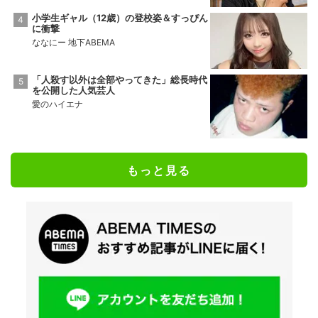
小学生ギャル（12歳）の登校姿＆すっぴん
に衝撃
ななにー 地下ABEMA
「人殺す以外は全部やってきた」総長時代
を公開した人気芸人
愛のハイエナ
もっと見る