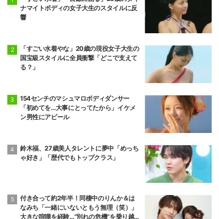
ナマイトボディの女子大生のスタイルに反
響
「すごい水着やな」20歳の現役女子大生の
国宝級スタイルに全員衝撃「どこで支えて
る？」
154センチのマシュマロボディダンサー
「初めてを…大事にとってたから」イケメ
ン男性にアピール
鈴木福、27歳美人タレントに夢中「めっち
ゃ好き」「歴代でもトップクラス」
付き合って約2年半！同棲中のりんか＆は
なみち「一緒にいないともう無理（笑）」
大きな喧嘩を経験…“別れの危機”を乗り越え