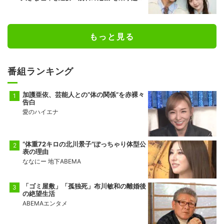
た恋人としての現在地
もっと見る
番組ランキング
加護亜依、芸能人との“体の関係”を赤裸々
告白
愛のハイエナ
“体重72キロの北川景子”ぽっちゃり体型公
表の理由
ななにー 地下ABEMA
「ゴミ屋敷」「孤独死」布川敏和の離婚後
の絶望生活
ABEMAエンタメ