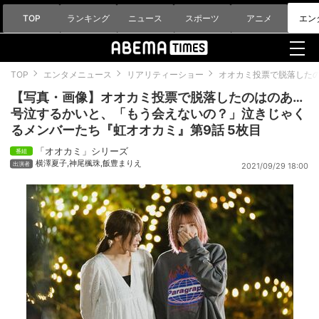
TOP
ランキング
ニュース
スポーツ
アニメ
エン
TOP
エンタメニュース
リアリティーショー
オオカミ投票で脱落した
【写真・画像】オオカミ投票で脱落したのはのあ…
号泣するかいと、「もう会えないの？」泣きじゃく
るメンバーたち『虹オオカミ』第9話 5枚目
「オオカミ」シリーズ
横澤夏子
,
神尾楓珠
,
飯豊まりえ
2021/09/29 18:00