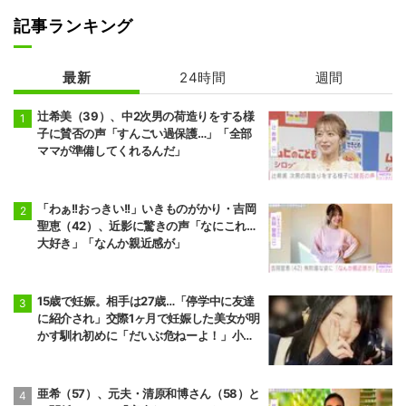
記事ランキング
最新
24時間
週間
辻希美（39）、中2次男の荷造りをする様
子に賛否の声「すんごい過保護…」「全部
ママが準備してくれるんだ」
「わぁ!!おっきい!!」いきものがかり・吉岡
聖恵（42）、近影に驚きの声「なにこれ…
大好き」「なんか親近感が」
15歳で妊娠。相手は27歳…「停学中に友達
に紹介され」交際1ヶ月で妊娠した美女が明
かす馴れ初めに「だいぶ危ねーよ！」小森
純も絶句
亜希（57）、元夫・清原和博さん（58）と