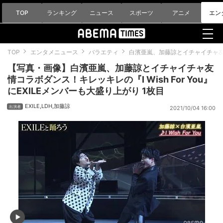
TOP
ランキング
ニュース
スポーツ
アニメ
エン
TOP
エンタメニュース
バラエティ
白濱亜嵐、加藤諒とイチャイチャ友情コ
【写真・画像】白濱亜嵐、加藤諒とイチャイチャ友
情コラボダンス！キレッキレの『I Wish For You』
にEXILEメンバーも大盛り上がり 1枚目
EXILE
,
LDH
,
加藤諒
2021/10/04 16:00