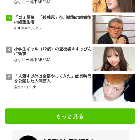
ななにー 地下ABEMA
「ゴミ屋敷」「孤独死」布川敏和の離婚後
の絶望生活
ABEMAエンタメ
小学生ギャル（12歳）の登校姿＆すっぴん
に衝撃
ななにー 地下ABEMA
「人殺す以外は全部やってきた」総長時代
を公開した人気芸人
愛のハイエナ
もっと見る