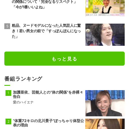
の関係について「完全なるリスペクト」
「今が1番いいよね」
粗品、ヌードモデルになった人気芸人に驚
き！若い男女の前で「すっぽんぽんになっ
た」
もっと見る
番組ランキング
加護亜依、芸能人との“体の関係”を赤裸々
告白
愛のハイエナ
“体重72キロの北川景子”ぽっちゃり体型公
表の理由